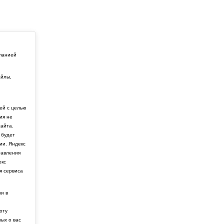
мпанией
айлы,
й
ей с целью
ия не
айта.
 будет
ии. Яндекс
тавления
екс
я сервиса
ки в
боту
ных о вас