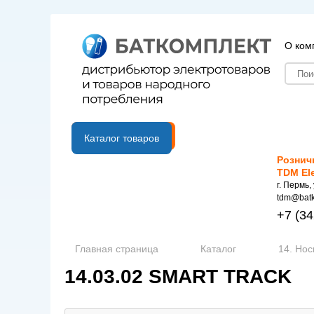
О ком
B2B портал
Каталог товаров
Рознич
TDM El
г. Пермь,
tdm@batk
+7
(34
Главная страница
Каталог
14. Но
14.03.02 SMART TRACK