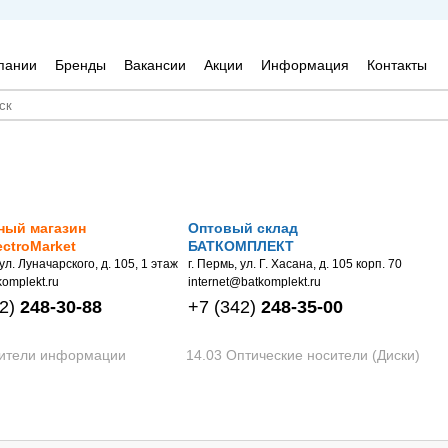
пании
Бренды
Вакансии
Акции
Информация
Контакты
ный магазин
Оптовый склад
ectroMarket
БАТКОМПЛЕКТ
 ул. Луначарского, д. 105, 1 этаж
г. Пермь, ул. Г. Хасана, д. 105 корп. 70
omplekt.ru
internet@batkomplekt.ru
2)
248-30-88
+7
(342)
248-35-00
сители информации
14.03 Оптические носители (Диски)