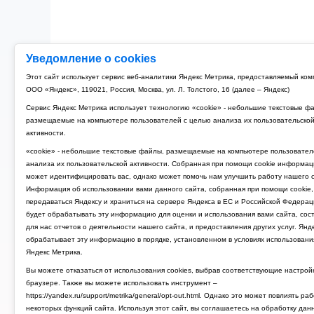
Уведомление о cookies
Рубильник модульный 3P 125A TDM РМ-125 (4)
Этот сайт использует сервис веб-аналитики Яндекс Метрика, предоставляемый ко
ООО «Яндекс», 119021, Россия, Москва, ул. Л. Толстого, 16 (далее – Яндекс)
4 674 руб.
Сервис Яндекс Метрика использует технологию «cookie» - небольшие текстовые ф
размещаемые на компьютере пользователей с целью анализа их пользовательско
активности.
«cookie» - небольшие текстовые файлы, размещаемые на компьютере пользовател
анализа их пользовательской активности. Собранная при помощи cookie информац
может идентифицировать вас, однако может помочь нам улучшить работу нашего с
Информация об использовании вами данного сайта, собранная при помощи cookie,
передаваться Яндексу и храниться на сервере Яндекса в ЕС и Российской Федерац
будет обрабатывать эту информацию для оценки и использования вами сайта, сос
для нас отчетов о деятельности нашего сайта, и предоставления других услуг. Янд
обрабатывает эту информацию в порядке, установленном в условиях использовани
Яндекс Метрика.
Вы можете отказаться от использования cookies, выбрав соответствующие настрой
браузере. Также вы можете использовать инструмент –
https://yandex.ru/support/metrika/general/opt-out.html. Однако это может повлиять ра
некоторых функций сайта. Используя этот сайт, вы соглашаетесь на обработку дан