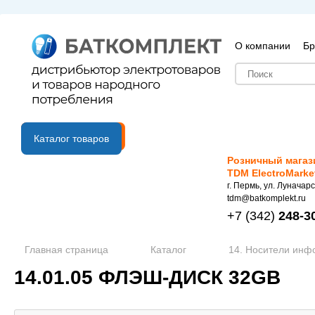
О компании
Бр
B2B портал
Каталог товаров
Розничный магаз
TDM ElectroMarke
г. Пермь, ул. Луначарс
tdm@batkomplekt.ru
+7
(342)
248-3
Главная страница
Каталог
14. Носители ин
14.01.05 ФЛЭШ-ДИСК 32GB