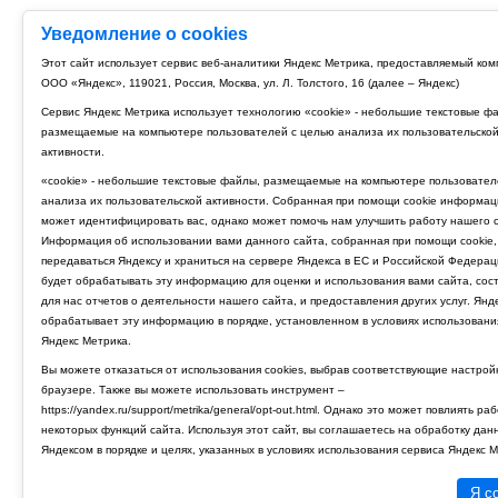
Уведомление о cookies
Этот сайт использует сервис веб-аналитики Яндекс Метрика, предоставляемый ко
ООО «Яндекс», 119021, Россия, Москва, ул. Л. Толстого, 16 (далее – Яндекс)
Сервис Яндекс Метрика использует технологию «cookie» - небольшие текстовые ф
размещаемые на компьютере пользователей с целью анализа их пользовательско
активности.
«cookie» - небольшие текстовые файлы, размещаемые на компьютере пользовател
анализа их пользовательской активности. Собранная при помощи cookie информац
может идентифицировать вас, однако может помочь нам улучшить работу нашего с
Информация об использовании вами данного сайта, собранная при помощи cookie,
передаваться Яндексу и храниться на сервере Яндекса в ЕС и Российской Федерац
будет обрабатывать эту информацию для оценки и использования вами сайта, сос
для нас отчетов о деятельности нашего сайта, и предоставления других услуг. Янд
обрабатывает эту информацию в порядке, установленном в условиях использовани
Яндекс Метрика.
Вы можете отказаться от использования cookies, выбрав соответствующие настрой
браузере. Также вы можете использовать инструмент –
https://yandex.ru/support/metrika/general/opt-out.html. Однако это может повлиять ра
некоторых функций сайта. Используя этот сайт, вы соглашаетесь на обработку дан
Яндексом в порядке и целях, указанных в условиях использования сервиса Яндекс М
Я с