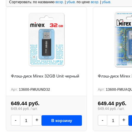
Сортировать:
по названию
возр.
|
убыв.
по цене
возр.
|
убыв.
Флэш-диск Mirex 32GB Unit черный
Флэш-диск Mirex 
Арт:
13600-FMUUND32
Арт:
13600-FMUAQ
649.44 руб.
649.44 руб.
649.44 руб. / шт.
649.44 руб. / шт.
-
+
-
+
В корзину