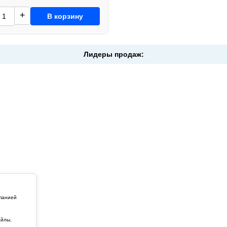
+
В корзину
Лидеры продаж:
мпанией
айлы,