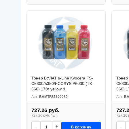
Тонер БУЛАТ s-Line Kyocera FS-
Тонер 
C5300/5350/ECOSYS P6030 (TK-
C5300
560) 170г yellow &
560) 1
Арт:
BAMTFS5300080
Арт:
BA
727.26 руб.
727.
727.26 руб. / шт.
727.26 р
-
+
-
В корзину