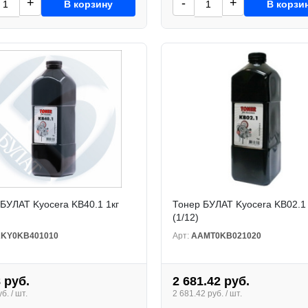
+
-
+
В корзину
В корзи
БУЛАТ Kyocera KB40.1 1кг
Тонер БУЛАТ Kyocera KB02.1 
(1/12)
KY0KB401010
Арт:
AAMT0KB021020
 руб.
2 681.42 руб.
б. / шт.
2 681.42 руб. / шт.