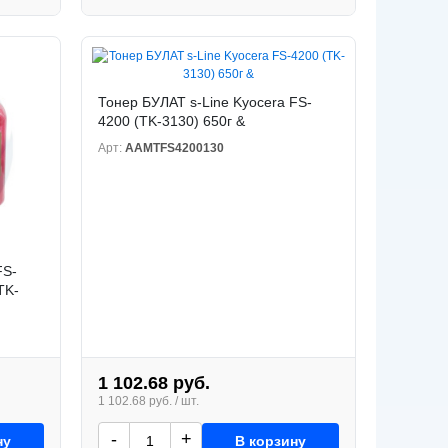
Тонер БУЛАТ s-Line Kyocera FS-
4200 (TK-3130) 650г &
Арт:
AAMTFS4200130
FS-
TK-
1 102.68 руб.
1 102.68 руб. / шт.
-
+
ну
В корзину