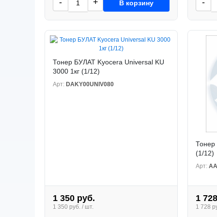
-
+
-
В корзину
Тонер БУЛАТ Kyocera Universal KU
3000 1кг (1/12)
Арт:
DAKY00UNIV080
Тонер 
(1/12)
Арт:
AA
1 350 руб.
1 728
1 350 руб. / шт.
1 728 ру