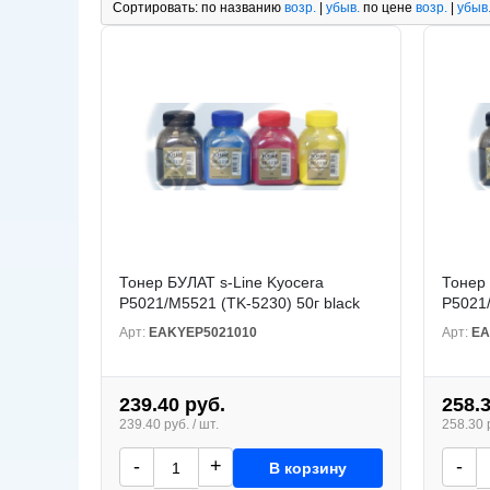
Сортировать:
по названию
возр.
|
убыв.
по цене
возр.
|
убыв
Тонер БУЛАТ s-Line Kyocera
Тонер 
P5021/M5521 (TK-5230) 50г black
P5021/
Арт:
EAKYEP5021010
Арт:
EA
239.40 руб.
258.
239.40 руб. / шт.
258.30 р
-
+
-
В корзину