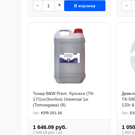
-
+
-
В корзину
Тонер B&W Prem. Kyocera (TK-
Девело
17/1xx/3xx/4xx) Universal 1кг
TK-59
(Tomoegawa) (8)
120г &
Арт:
KPR-201-1K
Арт:
EA
1 646.09 руб.
1 050
1 646.09 руб. / шт.
1 050 ру