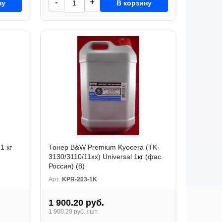
-
+
ну
В корзину
1 кг
Тонер B&W Premium Kyocera (TK-
3130/3110/11xx) Universal 1кг (фас.
Россия) (8)
Арт:
KPR-203-1K
1 900.20 руб.
1 900.20 руб. / шт.