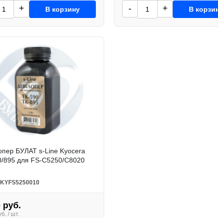
+
-
+
В корзину
В корзи
пер БУЛАТ s-Line Kyocera
0/895 для FS-C5250/C8020
KYFS5250010
 руб.
б. / шт.