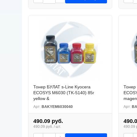
Тонер БУЛАТ s-Line Kyocera
Тонер 
ECOSYS M6030 (TK-5140) 85г
ECOSY
yellow &
magen
Арт:
BAKYEM6030040
Арт:
BA
490.09 руб.
490.
490.09 руб. / шт.
490.09 р