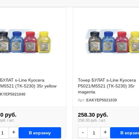
.
БУЛАТ s-Line Kyocera
Тонер БУЛАТ s-Line Kyocera
M5521 (TK-5230) 35г yellow
P5021/M5521 (TK-5230) 35г
magenta
KYEP5021040
Арт:
EAKYEP5021030
30 руб.
258.30 руб.
уб. / шт.
258.30 руб. / шт.
+
-
+
В корзину
В корзи