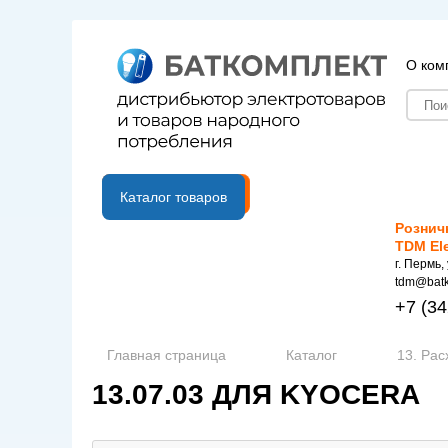
О ком
B2B портал
Каталог товаров
Рознич
TDM El
г. Пермь,
tdm@batk
+7
(34
Главная страница
Каталог
13. Ра
13.07.03 ДЛЯ KYOCERA