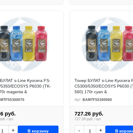
БУЛАТ s-Line Kyocera FS-
Тонер БУЛАТ s-Line Kyocera 
/5350/ECOSYS P6030 (TK-
C5300/5350/ECOSYS P6030 (
70г magenta &
560) 170г cyan &
MTFS5300070
Арт:
BAMTFS5300060
26 руб.
727.26 руб.
уб. / шт.
727.26 руб. / шт.
+
-
+
В корзину
В корзи