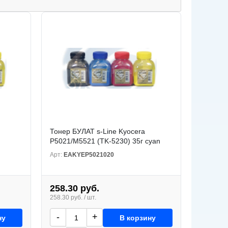
Тонер БУЛАТ s-Line Kyocera
P5021/M5521 (TK-5230) 35г cyan
Арт:
EAKYEP5021020
258.30 руб.
258.30 руб. / шт.
-
+
ну
В корзину