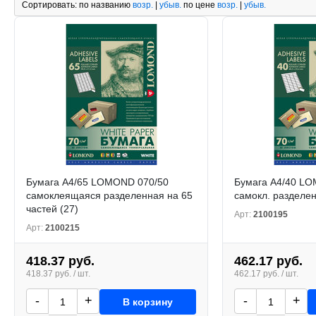
Сортировать:
по названию
возр.
|
убыв.
по цене
возр.
|
убыв.
Бумага А4/65 LOMOND 070/50
Бумага А4/40 L
самоклеящаяся разделенная на 65
самокл. разделен
частей (27)
Арт:
2100195
Арт:
2100215
418.37 руб.
462.17 руб.
418.37 руб. / шт.
462.17 руб. / шт.
-
+
-
+
В корзину