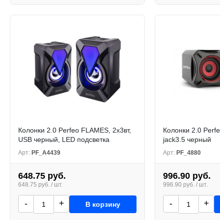
Колонки 2.0 Perfeo FLAMES, 2х3вт,
Колонки 2.0 Per
USB черный, LED подсветка
jack3.5 черный
Арт:
PF_A4439
Арт:
PF_4880
648.75 руб.
996.90 руб.
648.75 руб. / шт.
996.90 руб. / шт.
-
+
-
+
В корзину