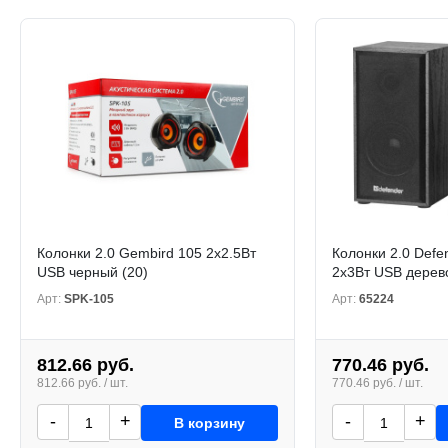
Колонки 2.0 Gembird 105 2x2.5Вт
Колонки 2.0 Defe
USB черный (20)
2x3Вт USB дерев
Арт:
SPK-105
Арт:
65224
812.66 руб.
770.46 руб.
812.66 руб. / шт.
770.46 руб. / шт.
-
+
-
+
В корзину