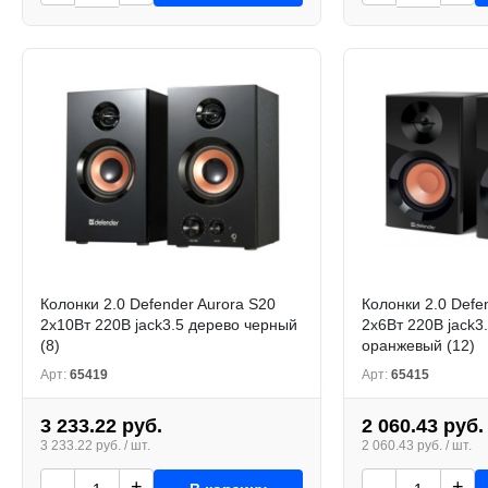
Колонки 2.0 Defender Aurora S20
Колонки 2.0 Defe
2x10Вт 220В jack3.5 дерево черный
2x6Вт 220В jack3
(8)
оранжевый (12)
Арт:
65419
Арт:
65415
3 233.22 руб.
2 060.43 руб.
3 233.22 руб. / шт.
2 060.43 руб. / шт.
-
+
-
+