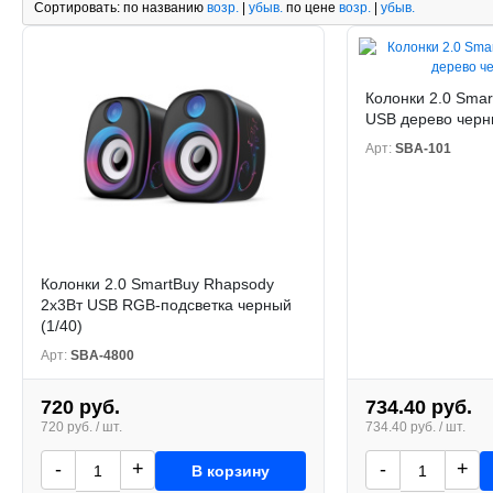
Сортировать:
по названию
возр.
|
убыв.
по цене
возр.
|
убыв.
Колонки 2.0 Sma
USB дерево черны
Арт:
SBA-101
Колонки 2.0 SmartBuy Rhapsody
2x3Вт USB RGB-подсветка черный
(1/40)
Арт:
SBA-4800
720 руб.
734.40 руб.
720 руб. / шт.
734.40 руб. / шт.
-
+
-
+
В корзину