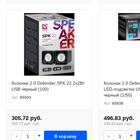
Колонки 2.0 Defender SPK 22 2x2Вт
Колонки 2.0 Def
USB черный (100)
LED-подсветка U
черный (1/50)
Арт:
65503
Арт:
65038
305.72 руб.
496.83 руб.
305.72 руб. / шт.
496.83 руб. / шт.
-
+
-
+
В корзину