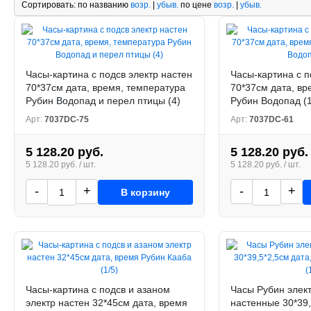
Сортировать:
по названию
возр.
|
убыв.
по цене
возр.
|
убыв.
Часы-картина с подсв электр настен
Часы-картина с п
70*37см дата, время, температура
70*37см дата, вр
Рубин Водопад и перел птицы (4)
Рубин Водопад (1
Арт:
7037DC-75
Арт:
7037DC-61
5 128.20 руб.
5 128.20 руб.
5 128.20 руб. / шт.
5 128.20 руб. / шт.
-
+
-
+
В корзину
Часы-картина с подсв и азаном
Часы Рубин элек
электр настен 32*45см дата, время
настенные 30*39,