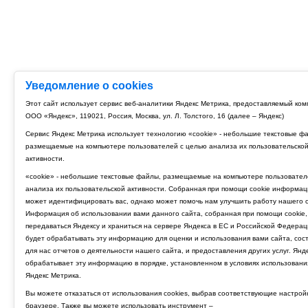
Уведомление о cookies
Этот сайт использует сервис веб-аналитики Яндекс Метрика, предоставляемый ко
ООО «Яндекс», 119021, Россия, Москва, ул. Л. Толстого, 16 (далее – Яндекс)
Сервис Яндекс Метрика использует технологию «cookie» - небольшие текстовые ф
размещаемые на компьютере пользователей с целью анализа их пользовательско
активности.
«cookie» - небольшие текстовые файлы, размещаемые на компьютере пользовател
анализа их пользовательской активности. Собранная при помощи cookie информац
может идентифицировать вас, однако может помочь нам улучшить работу нашего с
Информация об использовании вами данного сайта, собранная при помощи cookie,
передаваться Яндексу и храниться на сервере Яндекса в ЕС и Российской Федерац
будет обрабатывать эту информацию для оценки и использования вами сайта, сос
для нас отчетов о деятельности нашего сайта, и предоставления других услуг. Янд
обрабатывает эту информацию в порядке, установленном в условиях использовани
Яндекс Метрика.
Вы можете отказаться от использования cookies, выбрав соответствующие настрой
браузере. Также вы можете использовать инструмент –