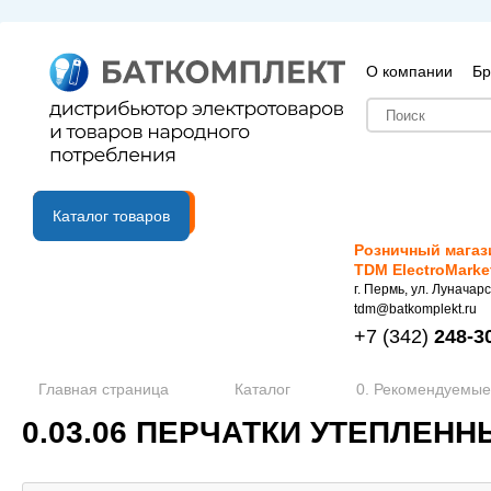
О компании
Бр
B2B портал
Каталог товаров
Розничный магаз
TDM ElectroMarke
г. Пермь, ул. Луначарс
tdm@batkomplekt.ru
+7
(342)
248-3
Главная страница
Каталог
0. Рекомендуемые
0.03.06 ПЕРЧАТКИ УТЕПЛЕНН