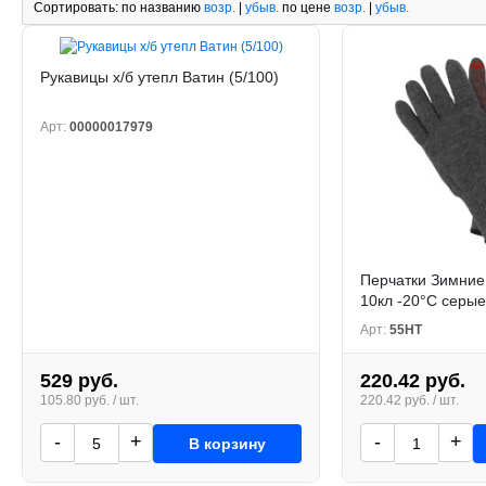
Сортировать:
по названию
возр.
|
убыв.
по цене
возр.
|
убыв.
Рукавицы х/б утепл Ватин (5/100)
Арт:
00000017979
Перчатки Зимние
10кл -20°С серые 
Арт:
55НТ
529 руб.
220.42 руб.
105.80 руб. / шт.
220.42 руб. / шт.
-
+
-
+
В корзину