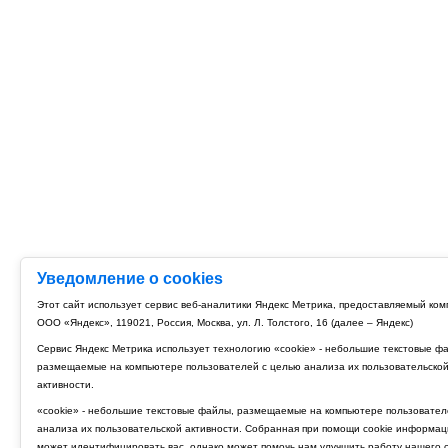
Уведомление о cookies
Этот сайт использует сервис веб-аналитики Яндекс Метрика, предоставляемый ко
ООО «Яндекс», 119021, Россия, Москва, ул. Л. Толстого, 16 (далее – Яндекс)
Сервис Яндекс Метрика использует технологию «cookie» - небольшие текстовые ф
размещаемые на компьютере пользователей с целью анализа их пользовательско
активности.
«cookie» - небольшие текстовые файлы, размещаемые на компьютере пользовател
анализа их пользовательской активности. Собранная при помощи cookie информац
может идентифицировать вас, однако может помочь нам улучшить работу нашего с