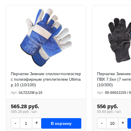
Перчатки Зимние спилок+полиэстер
Перчатки Зимние
с полиэфирным утеплителем Ultima
ПВХ 7,5кл (7 нит
р.10 (10/100)
(10/300)
Арт:
ULT222W р.10
Арт:
00-00021155 / 
565.28 руб.
556 руб.
565.28 руб. / шт.
55.60 руб. / шт.
-
+
-
+
В корзину