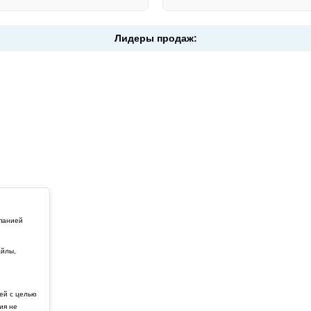
Лидеры продаж:
мпанией
айлы,
й
ей с целью
ия не