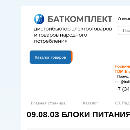
О ком
B2B портал
Каталог товаров
Рознич
TDM El
г. Пермь,
tdm@batk
+7
(34
Главная страница
Каталог
09. Рад
09.08.03 БЛОКИ ПИТАН