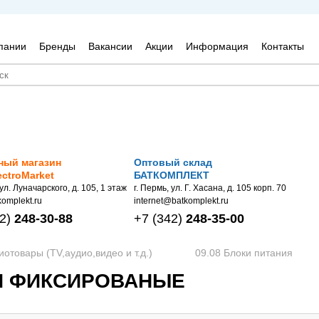
пании
Бренды
Вакансии
Акции
Информация
Контакты
ный магазин
Оптовый склад
ectroMarket
БАТКОМПЛЕКТ
 ул. Луначарского, д. 105, 1 этаж
г. Пермь, ул. Г. Хасана, д. 105 корп. 70
omplekt.ru
internet@batkomplekt.ru
2)
248-30-88
+7
(342)
248-35-00
иотовары (TV,аудио,видео и т.д.)
09.08 Блоки питания
ИЯ ФИКСИРОВАНЫЕ