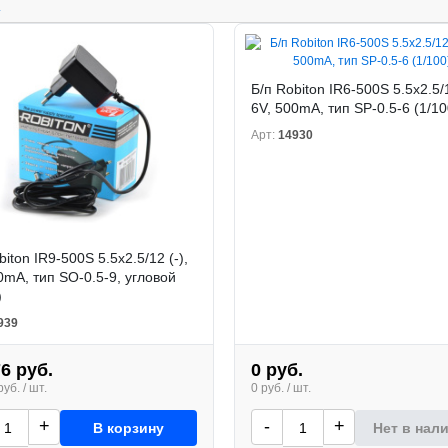
.
Б/п Robiton IR6-500S 5.5х2.5/1
6V, 500mA, тип SP-0.5-6 (1/10
Арт:
14930
biton IR9-500S 5.5х2.5/12 (-),
0mA, тип SO-0.5-9, угловой
)
939
76 руб.
0 руб.
уб. / шт.
0 руб. / шт.
+
-
+
В корзину
Нет в нал