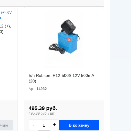
2 (+),
0)
Б/п Robiton IR12-500S 12V 500mA
(20)
Арт:
14932
495.39 руб.
495.39 руб. / шт.
-
+
ичии
В корзину