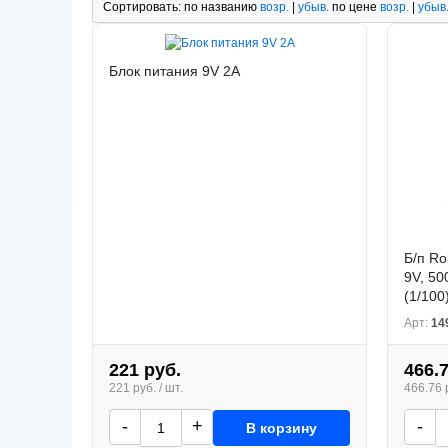
Сортировать:
по названию
возр.
|
убыв.
по цене
возр.
|
убыв
Блок питания 9V 2А
Б/п Ro
9V, 50
(1/100
Арт:
14
221 руб.
466.
221 руб. / шт.
466.76 р
-
+
-
В корзину