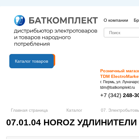
О компании
Бр
B2B портал
Каталог товаров
Розничный магаз
TDM ElectroMarke
г. Пермь, ул. Луначарс
tdm@batkomplekt.ru
+7
(342)
248-3
Главная страница
Каталог
07. Электробытов
07.01.04 HOROZ УДЛИНИТЕЛИ