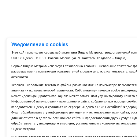
Уведомление о cookies
Этот сайт использует сервис веб-аналитики Яндекс Метрика, предоставляемый ко
ООО «Яндекс», 119021, Россия, Москва, ул. Л. Толстого, 16 (далее – Яндекс)
Сервис Яндекс Метрика использует технологию «cookie» - небольшие текстовые ф
размещаемые на компьютере пользователей с целью анализа их пользовательско
активности.
«cookie» - небольшие текстовые файлы, размещаемые на компьютере пользовател
анализа их пользовательской активности. Собранная при помощи cookie информац
может идентифицировать вас, однако может помочь нам улучшить работу нашего с
Информация об использовании вами данного сайта, собранная при помощи cookie,
передаваться Яндексу и храниться на сервере Яндекса в ЕС и Российской Федерац
будет обрабатывать эту информацию для оценки и использования вами сайта, сос
для нас отчетов о деятельности нашего сайта, и предоставления других услуг. Янд
обрабатывает эту информацию в порядке, установленном в условиях использовани
Яндекс Метрика.
Вы можете отказаться от использования cookies, выбрав соответствующие настрой