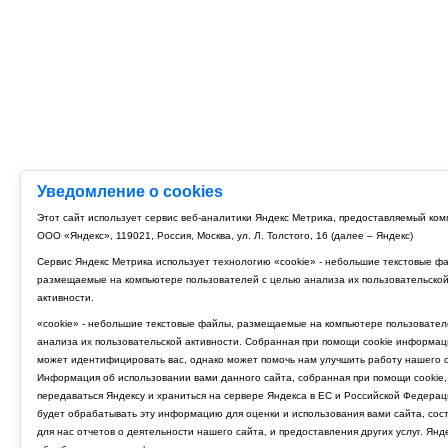
Уведомление о cookies
Этот сайт использует сервис веб-аналитики Яндекс Метрика, предоставляемый ко
ООО «Яндекс», 119021, Россия, Москва, ул. Л. Толстого, 16 (далее – Яндекс)
Сервис Яндекс Метрика использует технологию «cookie» - небольшие текстовые ф
размещаемые на компьютере пользователей с целью анализа их пользовательско
активности.
«cookie» - небольшие текстовые файлы, размещаемые на компьютере пользовател
анализа их пользовательской активности. Собранная при помощи cookie информац
может идентифицировать вас, однако может помочь нам улучшить работу нашего с
Информация об использовании вами данного сайта, собранная при помощи cookie,
передаваться Яндексу и храниться на сервере Яндекса в ЕС и Российской Федерац
будет обрабатывать эту информацию для оценки и использования вами сайта, сос
для нас отчетов о деятельности нашего сайта, и предоставления других услуг. Янд