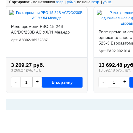
Сортировать:
по названию
возр.
|
убыв.
по цене
возр.
|
убыв.
Реле времени РВО-15 24В
Реле времени ас
AC/DC/230В AC УХЛ4 Меандр
одноканальное с
Арт:
A8302-16932887
525-3 Евроавтом
Арт:
EA02.002.014
3 269.27 руб.
13 692.48 руб
3 269.27 руб. / шт.
13 692.48 руб. / шт.
-
+
-
+
В корзину