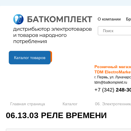
О компании
Бр
B2B портал
Каталог товаров
Розничный магаз
TDM ElectroMarke
г. Пермь, ул. Луначарс
tdm@batkomplekt.ru
+7
(342)
248-3
Главная страница
Каталог
06. Электротехник
06.13.03 РЕЛЕ ВРЕМЕНИ