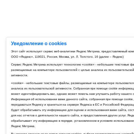
Уведомление о cookies
Этот сайт использует сервис веб-аналитики Яндекс Метрика, предоставляемый ко
ООО «Яндекс», 119021, Россия, Москва, ул. Л. Толстого, 16 (далее – Яндекс)
Сервис Яндекс Метрика использует технологию «cookie» - небольшие текстовые ф
размещаемые на компьютере пользователей с целью анализа их пользовательско
активности.
«cookie» - небольшие текстовые файлы, размещаемые на компьютере пользовател
анализа их пользовательской активности. Собранная при помощи cookie информац
может идентифицировать вас, однако может помочь нам улучшить работу нашего с
Информация об использовании вами данного сайта, собранная при помощи cookie,
передаваться Яндексу и храниться на сервере Яндекса в ЕС и Российской Федерац
будет обрабатывать эту информацию для оценки и использования вами сайта, сос
для нас отчетов о деятельности нашего сайта, и предоставления других услуг. Янд
обрабатывает эту информацию в порядке, установленном в условиях использовани
Яндекс Метрика.
Вы можете отказаться от использования cookies, выбрав соответствующие настрой