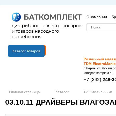
О компании
Бр
B2B портал
Каталог товаров
Розничный магаз
TDM ElectroMarke
г. Пермь, ул. Луначарс
tdm@batkomplekt.ru
+7
(342)
248-3
Главная страница
Каталог
03. Светильники
03.10.11 ДРАЙВЕРЫ ВЛАГОЗ