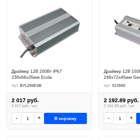
Драйвер 12В 200Вт IP67
Драйвер 12В 150
230x66x35мм Ecola
248x72x45мм Gen
Арт:
B7L200ESB
Арт:
513500
2 017 руб.
2 192.89 руб.
2 017 руб. / шт.
2 192.89 руб. / шт.
-
+
-
+
В корзину