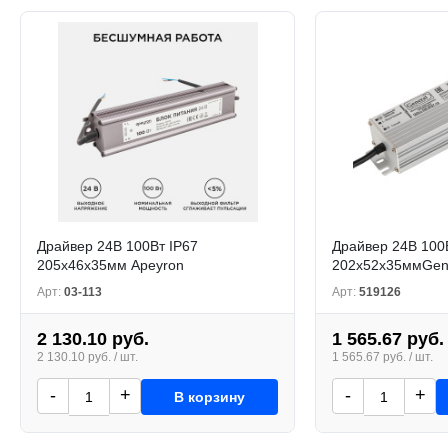
Драйвер 24В 100Вт IP67
Драйвер 24В 100
205х46х35мм Apeyron
202х52х35ммGen
Арт:
03-113
Арт:
519126
2 130.10 руб.
1 565.67 руб.
2 130.10 руб. / шт.
1 565.67 руб. / шт.
-
+
-
+
В корзину