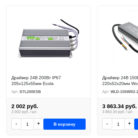
Драйвер 24В 200Вт IP67
Драйвер 24В 150
205x125x55мм Ecola
220х52х20мм Wolt
Арт:
D7L200ESB
Арт:
WLD-150W/02-
2 002 руб.
3 863.34 руб.
2 002 руб. / шт.
3 863.34 руб. / шт.
-
+
-
+
В корзину