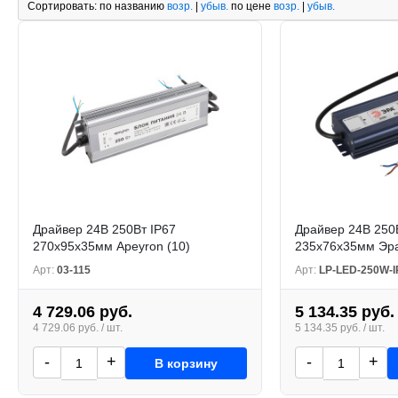
Сортировать:
по названию
возр.
|
убыв.
по цене
возр.
|
убыв.
Драйвер 24В 250Вт IP67
Драйвер 24В 250
270x95x35мм Apeyron (10)
235х76х35мм Эра
Арт:
03-115
Арт:
LP-LED-250W-I
4 729.06 руб.
5 134.35 руб.
4 729.06 руб. / шт.
5 134.35 руб. / шт.
-
+
-
+
В корзину