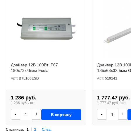
Драйвер 12В 100Вт IP67
Драйвер 12В 100
190x73x45мм Ecola
185х63х32,5мм Ge
Арт:
B7L100ESB
Арт:
519141
1 286 руб.
1 777.47 руб.
1 286 руб. / шт.
1 777.47 руб. / шт.
-
+
-
+
В корзину
Страницы:
1
2
След.