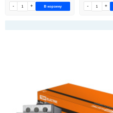
-
+
-
+
В корзину