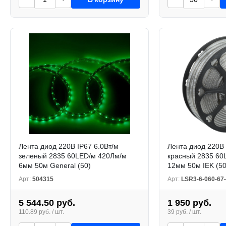
Лента диод 220В IP67 6.0Вт/м
Лента диод 220В 
зеленый 2835 60LED/м 420Лм/м
красный 2835 60
6мм 50м General (50)
12мм 50м IEK (50
Арт:
504315
Арт:
LSR3-6-060-67-
5 544.50 руб.
1 950 руб.
110.89 руб. / шт.
39 руб. / шт.