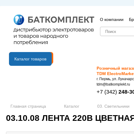
О компании
Бр
B2B портал
Каталог товаров
Розничный магаз
TDM ElectroMarke
г. Пермь, ул. Луначарс
tdm@batkomplekt.ru
+7
(342)
248-3
Главная страница
Каталог
03. Светильники
03.10.08 ЛЕНТА 220В ЦВЕТНА