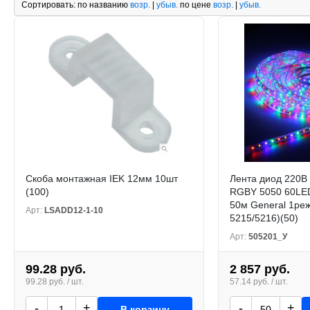
Сортировать:
по названию
возр.
|
убыв.
по цене
возр.
|
убыв.
Скоба монтажная IEK 12мм 10шт
Лента диод 220В 
(100)
RGBY 5050 60LE
50м General 1ре
Арт:
LSADD12-1-10
5215/5216)(50)
Арт:
505201_У
99.28 руб.
2 857 руб.
99.28 руб. / шт.
57.14 руб. / шт.
-
+
-
+
В корзину