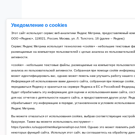
Уведомление о cookies
Рубильник модульный 3P 125A TDM РМ-125 (4)
Этот сайт использует сервис веб-аналитики Яндекс Метрика, предоставляемый ко
ООО «Яндекс», 119021, Россия, Москва, ул. Л. Толстого, 16 (далее – Яндекс)
4 674 руб.
Сервис Яндекс Метрика использует технологию «cookie» - небольшие текстовые ф
размещаемые на компьютере пользователей с целью анализа их пользовательско
активности.
«cookie» - небольшие текстовые файлы, размещаемые на компьютере пользовател
анализа их пользовательской активности. Собранная при помощи cookie информац
может идентифицировать вас, однако может помочь нам улучшить работу нашего с
Информация об использовании вами данного сайта, собранная при помощи cookie,
передаваться Яндексу и храниться на сервере Яндекса в ЕС и Российской Федерац
будет обрабатывать эту информацию для оценки и использования вами сайта, сос
для нас отчетов о деятельности нашего сайта, и предоставления других услуг. Янд
обрабатывает эту информацию в порядке, установленном в условиях использовани
Яндекс Метрика.
Вы можете отказаться от использования cookies, выбрав соответствующие настрой
браузере. Также вы можете использовать инструмент –
https://yandex.ru/support/metrika/general/opt-out.html. Однако это может повлиять ра
некоторых функций сайта. Используя этот сайт, вы соглашаетесь на обработку дан