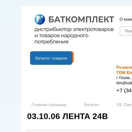
О ком
B2B портал
Каталог товаров
Рознич
TDM El
г. Пермь,
tdm@batk
+7
(34
Главная страница
Каталог
03. Све
03.10.06 ЛЕНТА 24В