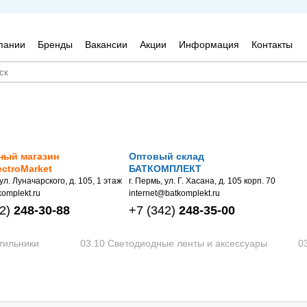
пании
Бренды
Вакансии
Акции
Информация
Контакты
ный магазин
Оптовый склад
ectroMarket
БАТКОМПЛЕКТ
 ул. Луначарского, д. 105, 1 этаж
г. Пермь, ул. Г. Хасана, д. 105 корп. 70
omplekt.ru
internet@batkomplekt.ru
2)
248-30-88
+7
(342)
248-35-00
тильники
03.10 Светодиодные ленты и аксессуары
0