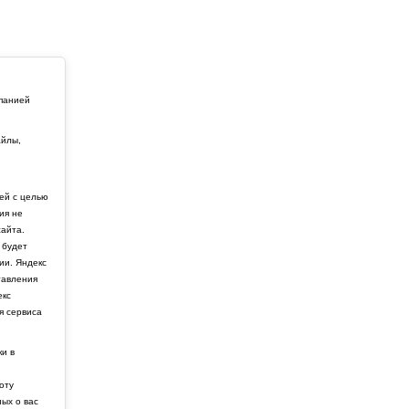
мпанией
айлы,
й
ей с целью
ия не
айта.
 будет
ии. Яндекс
тавления
екс
я сервиса
ки в
боту
ных о вас