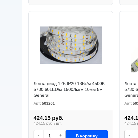
Лента диод 12В IP20 18Вт/м 4500K
Лента 
5730 60LED/м 1500Лм/м 10мм 5м
5730 
General
Genera
Арт:
503201
Арт:
50
424.15 руб.
424.
424.15 руб. / шт.
424.15 р
-
+
-
В корзину