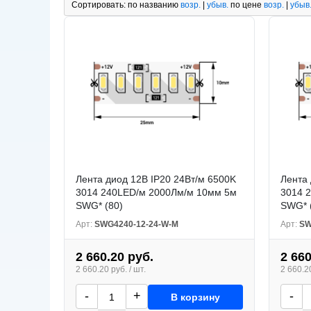
Сортировать:
по названию
возр.
|
убыв.
по цене
возр.
|
убыв
Лента диод 12В IP20 24Вт/м 6500K
Лента 
3014 240LED/м 2000Лм/м 10мм 5м
3014 
SWG* (80)
SWG* 
Арт:
SWG4240-12-24-W-M
Арт:
SW
2 660.20 руб.
2 660
2 660.20 руб. / шт.
2 660.20
-
+
-
В корзину