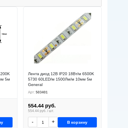
3200K
Лента диод 12В IP20 18Вт/м 6500K
мм 5м
5730 60LED/м 1500Лм/м 10мм 5м
General
Арт:
503401
554.44 руб.
554.44 руб. / шт.
-
+
ну
В корзину