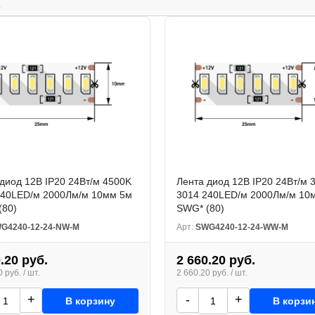
.
диод 12В IP20 24Вт/м 4500K
Лента диод 12В IP20 24Вт/м 
240LED/м 2000Лм/м 10мм 5м
3014 240LED/м 2000Лм/м 10
(80)
SWG* (80)
G4240-12-24-NW-M
Арт:
SWG4240-12-24-WW-M
.20 руб.
2 660.20 руб.
 руб. / шт.
2 660.20 руб. / шт.
+
-
+
В корзину
В корзи