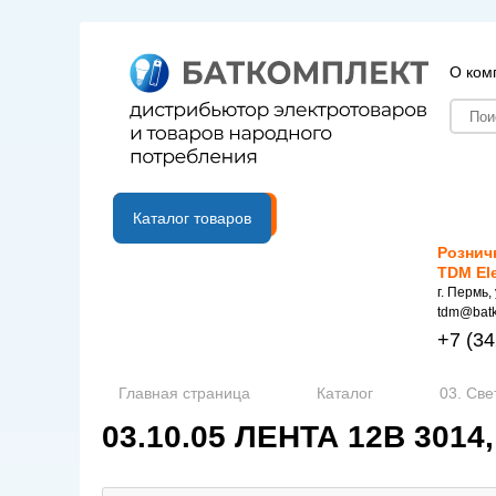
О ком
B2B портал
Каталог товаров
Рознич
TDM El
г. Пермь,
tdm@batk
+7
(34
Главная страница
Каталог
03. Све
03.10.05 ЛЕНТА 12В 3014,