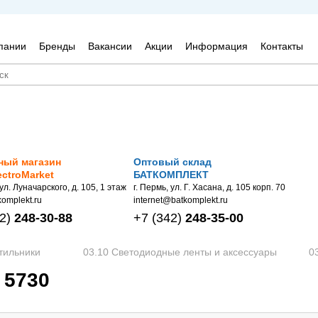
пании
Бренды
Вакансии
Акции
Информация
Контакты
ный магазин
Оптовый склад
ectroMarket
БАТКОМПЛЕКТ
 ул. Луначарского, д. 105, 1 этаж
г. Пермь, ул. Г. Хасана, д. 105 корп. 70
omplekt.ru
internet@batkomplekt.ru
2)
248-30-88
+7
(342)
248-35-00
тильники
03.10 Светодиодные ленты и аксессуары
0
 5730