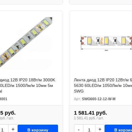
диод 12В IP20 18Вт/м 3000K
Лента диод 12В IP20 12Вт/м 
60LED/м 1500Лм/м 10мм 5м
5630 60LED/м 1050Лм/м 10м
l
SWG
3001
Арт:
SWG660-12-12-W-M
15 руб.
1 581.41 руб.
уб. / шт.
1 581.41 руб. / шт.
+
-
+
В корзину
В корзи