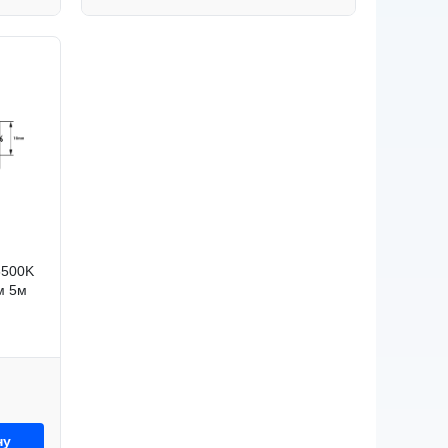
6500K
м 5м
ну