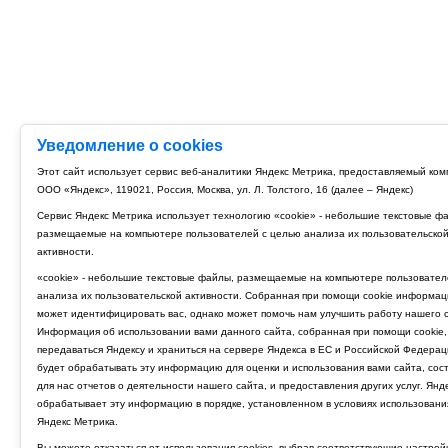
Уведомление о cookies
Этот сайт использует сервис веб-аналитики Яндекс Метрика, предоставляемый ко
ООО «Яндекс», 119021, Россия, Москва, ул. Л. Толстого, 16 (далее – Яндекс)
Сервис Яндекс Метрика использует технологию «cookie» - небольшие текстовые ф
размещаемые на компьютере пользователей с целью анализа их пользовательско
активности.
«cookie» - небольшие текстовые файлы, размещаемые на компьютере пользовател
анализа их пользовательской активности. Собранная при помощи cookie информац
может идентифицировать вас, однако может помочь нам улучшить работу нашего с
Информация об использовании вами данного сайта, собранная при помощи cookie,
передаваться Яндексу и храниться на сервере Яндекса в ЕС и Российской Федерац
будет обрабатывать эту информацию для оценки и использования вами сайта, сос
для нас отчетов о деятельности нашего сайта, и предоставления других услуг. Янд
обрабатывает эту информацию в порядке, установленном в условиях использовани
Яндекс Метрика.
Вы можете отказаться от использования cookies, выбрав соответствующие настрой