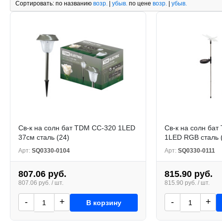
Сортировать:
по названию
возр.
|
убыв.
по цене
возр.
|
убыв.
Св-к на солн бат TDM СС-320 1LED
Св-к на солн бат
37см сталь (24)
1LED RGB сталь 
Арт:
SQ0330-0104
Арт:
SQ0330-0111
807.06 руб.
815.90 руб.
807.06 руб. / шт.
815.90 руб. / шт.
-
+
-
+
В корзину