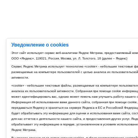
Уведомление о cookies
Этот сайт использует сервис веб-аналитики Яндекс Метрика, предоставляемый ко
ООО «Яндекс», 119021, Россия, Москва, ул. Л. Толстого, 16 (далее – Яндекс)
Сервис Яндекс Метрика использует технологию «cookie» - небольшие текстовые ф
размещаемые на компьютере пользователей с целью анализа их пользовательско
активности.
«cookie» - небольшие текстовые файлы, размещаемые на компьютере пользовател
анализа их пользовательской активности. Собранная при помощи cookie информац
может идентифицировать вас, однако может помочь нам улучшить работу нашего с
Информация об использовании вами данного сайта, собранная при помощи cookie,
передаваться Яндексу и храниться на сервере Яндекса в ЕС и Российской Федерац
будет обрабатывать эту информацию для оценки и использования вами сайта, сос
для нас отчетов о деятельности нашего сайта, и предоставления других услуг. Янд
обрабатывает эту информацию в порядке, установленном в условиях использовани
Яндекс Метрика.
Вы можете отказаться от использования cookies, выбрав соответствующие настрой