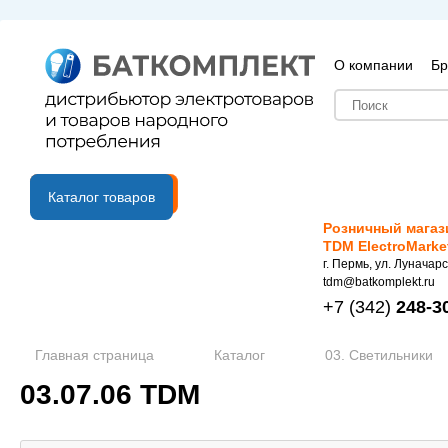
О компании
Бр
B2B портал
Каталог товаров
Розничный магаз
TDM ElectroMarke
г. Пермь, ул. Луначарс
tdm@batkomplekt.ru
+7
(342)
248-3
Главная страница
Каталог
03. Светильники
03.07.06 TDM