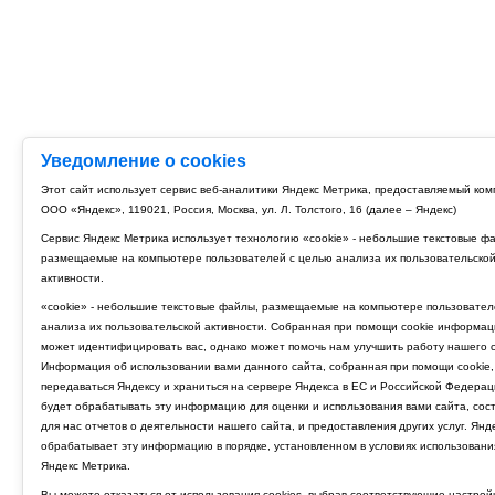
Уведомление о cookies
Этот сайт использует сервис веб-аналитики Яндекс Метрика, предоставляемый ко
ООО «Яндекс», 119021, Россия, Москва, ул. Л. Толстого, 16 (далее – Яндекс)
Сервис Яндекс Метрика использует технологию «cookie» - небольшие текстовые ф
размещаемые на компьютере пользователей с целью анализа их пользовательско
активности.
«cookie» - небольшие текстовые файлы, размещаемые на компьютере пользовател
анализа их пользовательской активности. Собранная при помощи cookie информац
может идентифицировать вас, однако может помочь нам улучшить работу нашего с
Информация об использовании вами данного сайта, собранная при помощи cookie,
передаваться Яндексу и храниться на сервере Яндекса в ЕС и Российской Федерац
будет обрабатывать эту информацию для оценки и использования вами сайта, сос
для нас отчетов о деятельности нашего сайта, и предоставления других услуг. Янд
обрабатывает эту информацию в порядке, установленном в условиях использовани
Яндекс Метрика.
Вы можете отказаться от использования cookies, выбрав соответствующие настрой