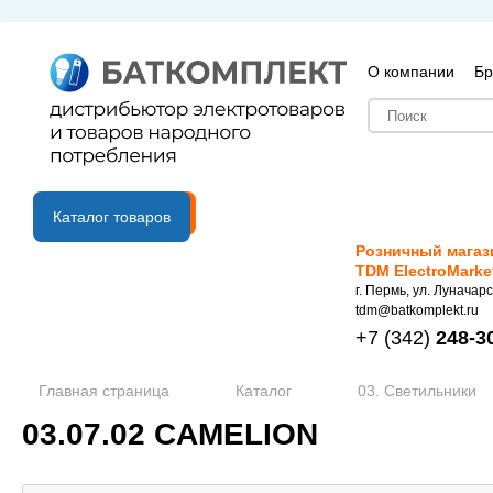
О компании
Бр
B2B портал
Каталог товаров
Розничный магаз
TDM ElectroMarke
г. Пермь, ул. Луначарс
tdm@batkomplekt.ru
+7
(342)
248-3
Главная страница
Каталог
03. Светильники
03.07.02 CAMELION