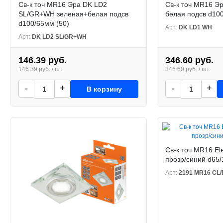
Св-к точ MR16 Эра DK LD2
Св-к точ MR16 Э
SL/GR+WH зеленая+белая подсв
белая подсв d100
d100/65мм (50)
Арт:
DK LD1 WH
Арт:
DK LD2 SL/GR+WH
146.39 руб.
346.60 руб.
146.39 руб. / шт.
346.60 руб. / шт.
-
+
-
+
В корзину
Св-к точ MR16 El
прозр/синий d65
Арт:
2191 MR16 CL