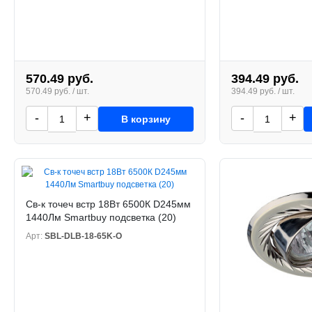
570.49 руб.
394.49 руб.
570.49 руб. / шт.
394.49 руб. / шт.
-
+
-
+
В корзину
Св-к точеч встр 18Вт 6500К D245мм
1440Лм Smartbuy подсветка (20)
Арт:
SBL-DLB-18-65K-O