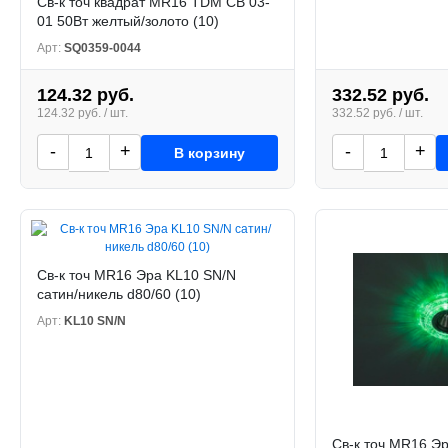
Св-к точ квадрат MR16 TDM СВ 03-
01 50Вт желтый/золото (10)
Арт:
SQ0359-0044
124.32 руб.
332.52 руб.
124.32 руб. / шт.
332.52 руб. / шт.
-
+
-
+
В корзину
Св-к точ MR16 Эра KL10 SN/N
сатин/никель d80/60 (10)
Арт:
KL10 SN/N
Св-к точ MR16 Э