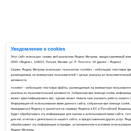
Уведомление о cookies
Этот сайт использует сервис веб-аналитики Яндекс Метрика, предоставляемый ко
ООО «Яндекс», 119021, Россия, Москва, ул. Л. Толстого, 16 (далее – Яндекс)
Сервис Яндекс Метрика использует технологию «cookie» - небольшие текстовые ф
размещаемые на компьютере пользователей с целью анализа их пользовательско
активности.
«cookie» - небольшие текстовые файлы, размещаемые на компьютере пользовател
анализа их пользовательской активности. Собранная при помощи cookie информац
может идентифицировать вас, однако может помочь нам улучшить работу нашего с
Информация об использовании вами данного сайта, собранная при помощи cookie,
передаваться Яндексу и храниться на сервере Яндекса в ЕС и Российской Федерац
будет обрабатывать эту информацию для оценки и использования вами сайта, сос
для нас отчетов о деятельности нашего сайта, и предоставления других услуг. Янд
обрабатывает эту информацию в порядке, установленном в условиях использовани
Яндекс Метрика.