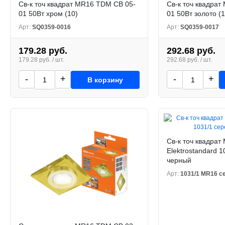
Св-к точ квадрат MR16 TDM СВ 05-
Св-к точ квадра
01 50Вт хром (10)
01 50Вт золото (1
Арт:
SQ0359-0016
Арт:
SQ0359-0017
179.28 руб.
292.68 руб.
179.28 руб. / шт.
292.68 руб. / шт.
-
+
-
+
В корзину
Св-к точ квадрат
Elektrostandard 1
черный
Арт:
1031/1 MR16 с