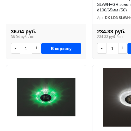
SL/WH+GR зелен
d100/65мм (50)
Арт:
DK LD3 SL/WH
36.04 руб.
234.33 руб.
36.04 руб. / шт.
234.33 руб. / шт.
-
+
-
+
В корзину