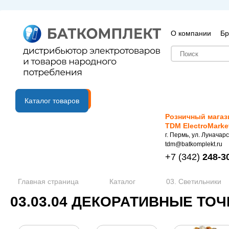
О компании
Бр
B2B портал
Каталог товаров
Розничный магаз
TDM ElectroMarke
г. Пермь, ул. Луначарс
tdm@batkomplekt.ru
+7
(342)
248-3
Главная страница
Каталог
03. Светильники
03.03.04 ДЕКОРАТИВНЫЕ ТО