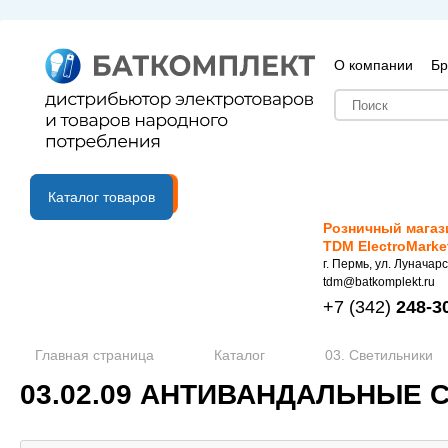
О компании
Бр
B2B портал
Каталог товаров
Розничный магаз
TDM ElectroMarke
г. Пермь, ул. Луначарс
tdm@batkomplekt.ru
+7
(342)
248-3
Главная страница
Каталог
03. Светильники
03.02.09 АНТИВАНДАЛЬНЫЕ 