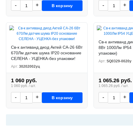
-
+
-
+
В корзину
Св-к антиванд д
Св-к антиванд диод Актей СА-26 6Вт
8Вт 1000Лм IP54
670Лм датчик шума IP20 основание
упаковки)
СЕЛЕНА - УЦЕНКА-без упаковки!
Арт:
SQ0329-0020у
Арт:
30202002уц
1 060 руб.
1 065.26 руб.
1 060 руб. / шт.
1 065.26 руб. / шт.
-
+
-
+
В корзину