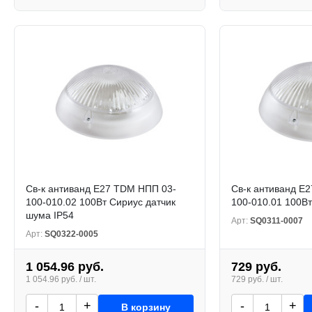
Св-к антиванд Е27 TDM НПП 03-
Св-к антиванд Е
100-010.02 100Вт Сириус датчик
100-010.01 100Вт
шума IP54
Арт:
SQ0311-0007
Арт:
SQ0322-0005
1 054.96 руб.
729 руб.
1 054.96 руб. / шт.
729 руб. / шт.
-
+
-
+
В корзину