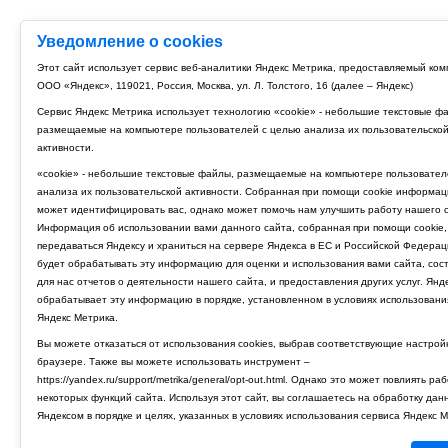
Уведомление о cookies
Этот сайт использует сервис веб-аналитики Яндекс Метрика, предоставляемый ко
ООО «Яндекс», 119021, Россия, Москва, ул. Л. Толстого, 16 (далее – Яндекс)
Сервис Яндекс Метрика использует технологию «cookie» - небольшие текстовые ф
размещаемые на компьютере пользователей с целью анализа их пользовательско
активности.
«cookie» - небольшие текстовые файлы, размещаемые на компьютере пользовател
анализа их пользовательской активности. Собранная при помощи cookie информац
может идентифицировать вас, однако может помочь нам улучшить работу нашего с
Информация об использовании вами данного сайта, собранная при помощи cookie,
передаваться Яндексу и храниться на сервере Яндекса в ЕС и Российской Федерац
будет обрабатывать эту информацию для оценки и использования вами сайта, сос
для нас отчетов о деятельности нашего сайта, и предоставления других услуг. Янд
обрабатывает эту информацию в порядке, установленном в условиях использовани
Яндекс Метрика.
Вы можете отказаться от использования cookies, выбрав соответствующие настрой
браузере. Также вы можете использовать инструмент –
https://yandex.ru/support/metrika/general/opt-out.html. Однако это может повлиять ра
некоторых функций сайта. Используя этот сайт, вы соглашаетесь на обработку дан
Яндексом в порядке и целях, указанных в условиях использования сервиса Яндекс М