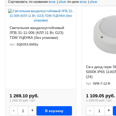
Сортировать:
по названию
возр.
|
убыв.
по цене
возр.
|
убыв.
Светильник вандалоустойчивый
ЛПБ 31-11-006 (КЛЛ 11 Вт, G23)
TDM УЦЕНКА (без упаковки)
Арт:
SQ0353-0005у
Св-к диод герм 
5000К IP65 1140
(24)
Арт:
SPB-7-12-R
1 269.10 руб.
1 109.05 руб.
1 269.10 руб. / шт.
1 109.05 руб. / шт.
-
+
-
+
В корзину