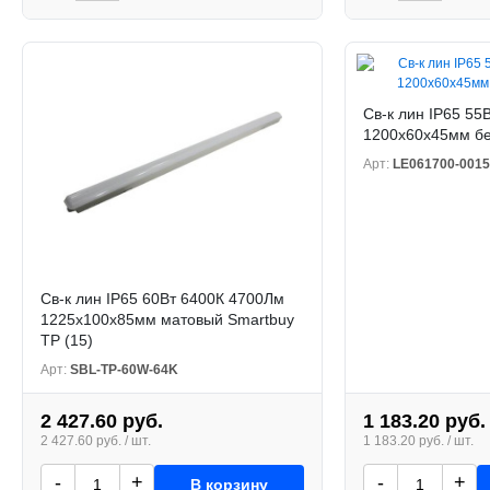
Св-к лин IP65 55
1200х60х45мм бе
Арт:
LE061700-0015
Св-к лин IP65 60Вт 6400К 4700Лм
1225х100х85мм матовый Smartbuy
TP (15)
Арт:
SBL-TP-60W-64K
2 427.60 руб.
1 183.20 руб.
2 427.60 руб. / шт.
1 183.20 руб. / шт.
-
+
-
+
В корзину