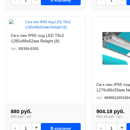
Св-к лин IP65 под LED T8x2
1285х88х62мм Relight (8)
Арт:
R0304-0302
Св-к лин IP65 по
1276х86х55мм Ne
Арт:
469061205326
880 руб.
904.18 руб.
880 руб. / шт.
904.18 руб. / шт.
-
+
-
+
В корзину