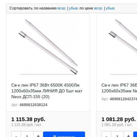
Сортировать:
по названию
возр.
|
убыв.
по цене
возр.
|
убыв.
Св-к лин IP67 36Вт 6500К 4500Лм
Св-к лин IP67 36
1200х60х35мм ЛИНИЯ ДО 5шт мат
1200х60х35мм Ne
Neox ДСП-155 (20)
Арт:
469061204237
Арт:
4690612038124
1 115.38 руб.
1 081.28 руб.
1 115.38 руб. / шт.
1 081.28 руб. / шт.
-
+
-
+
В корзину