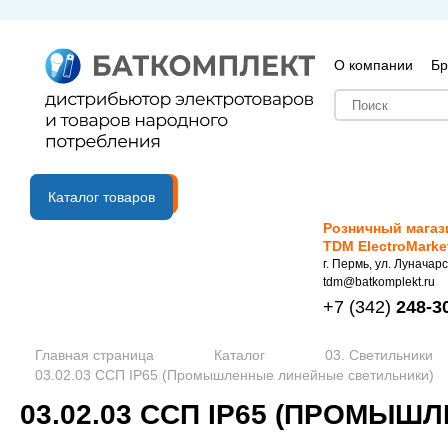
О компании
Бр
B2B портал
Каталог товаров
Розничный магаз
TDM ElectroMarke
г. Пермь, ул. Луначарс
tdm@batkomplekt.ru
+7
(342)
248-3
Главная страница
Каталог
03. Светильники
03.02.03 ССП IP65 (Промышленные линейные светильники)
03.02.03 ССП IP65 (ПРОМЫ