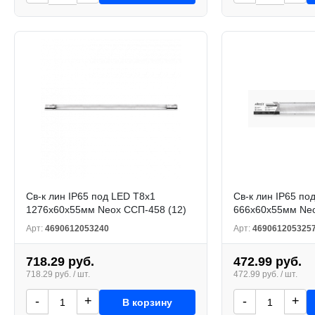
Св-к лин IP65 под LED T8x1
Св-к лин IP65 по
1276х60х55мм Neox ССП-458 (12)
666х60х55мм Neo
Арт:
4690612053240
Арт:
469061205325
718.29 руб.
472.99 руб.
718.29 руб. / шт.
472.99 руб. / шт.
-
+
-
+
В корзину