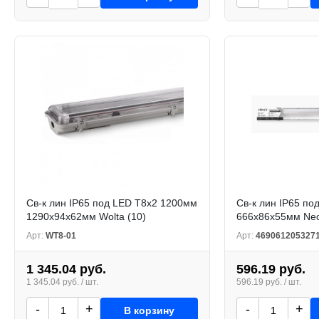
Св-к лин IP65 под LED T8x2 1200мм
Св-к лин IP65 по
1290x94x62мм Wolta (10)
666х86х55мм Neo
Арт:
WT8-01
Арт:
469061205327
1 345.04 руб.
596.19 руб.
1 345.04 руб. / шт.
596.19 руб. / шт.
-
+
-
+
В корзину