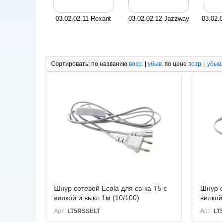
03.02.02.11 Rexant
03.02.02.12 Jazzway
03.02.
Сортировать:
по названию
возр.
|
убыв.
по цене
возр.
|
убыв
Шнур сетевой Ecola для св-ка T5 с
Шнур с
вилкой и выкл 1м (10/100)
вилкой
Арт:
LT5RSSELT
Арт:
LT