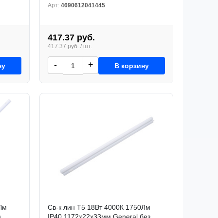
Арт:
4690612041445
417.37 руб.
417.37 руб. / шт.
-
+
ну
В корзину
Лм
Св-к лин Т5 18Вт 4000К 1750Лм
)
IP40 1172x22x33мм General без