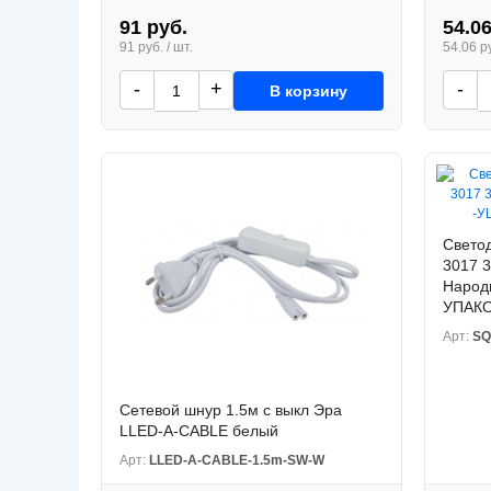
91 руб.
54.06
91 руб. / шт.
54.06 ру
-
+
-
В корзину
Свето
3017 3
Народ
УПАКО
Арт:
SQ
Сетевой шнур 1.5м с выкл Эра
LLED-A-CABLE белый
Арт:
LLED-A-CABLE-1.5m-SW-W