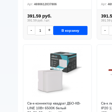
Арт:
4690612037806
Арт:
46
391.59 руб.
391.
391.59 руб. / шт.
391.59 р
-
+
-
В корзину
Св-к-коннектор квадрат ДБО-КВ-
Св-к л
LINE 10Вт 6500К белый
IP20 