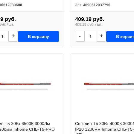
90612039688
Арт:
4690612037790
59 руб.
409.19 руб.
уб. / шт.
409.19 руб. / шт.
+
-
+
В корзину
В корзи
ин Т5 30Вт 6500К 3000Лм
Св-к лин Т5 30Вт 4000К 3000
1200мм Inhome СПБ-Т5-PRO
IP20 1200мм Inhome СПБ-Т5