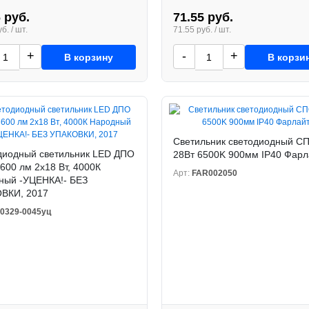
 руб.
71.55 руб.
б. / шт.
71.55 руб. / шт.
+
-
+
В корзину
В корзи
Светильник светодиодный С
диодный светильник LED ДПО
28Вт 6500K 900мм IP40 Фарл
600 лм 2х18 Вт, 4000К
Арт:
FAR002050
ный -УЦЕНКА!- БЕЗ
ВКИ, 2017
0329-0045уц