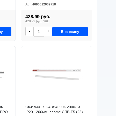
Арт:
4690612039718
428.99 руб.
428.99 руб. / шт.
-
+
ну
В корзину
Лм
Св-к лин Т5 24Вт 4000К 2000Лм
-PRO
IP20 1200мм Inhome СПБ-Т5 (25)