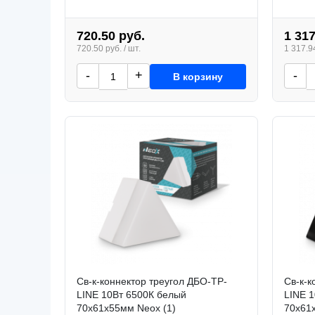
720.50 руб.
1 317
720.50 руб. / шт.
1 317.94
-
+
-
В корзину
Св-к-коннектор треугол ДБО-ТР-
Св-к-к
LINE 10Вт 6500К белый
LINE 
70x61x55мм Neox (1)
70x61