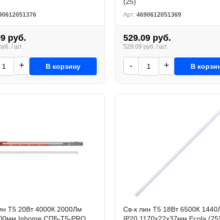
(25)
90612051376
Арт:
4690612051369
09 руб.
529.09 руб.
уб. / шт.
529.09 руб. / шт.
+
-
+
В корзину
В корзи
ин Т5 20Вт 4000К 2000Лм
Св-к лин Т5 18Вт 6500К 1440
900мм Inhome СПБ-Т5-PRO
IP20 1170x22x37мм Ecola (25