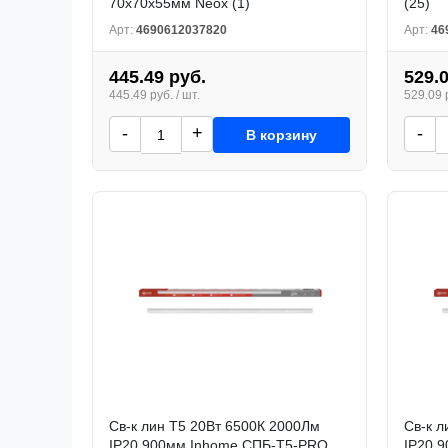
70x70x55мм Neox (1)
(25)
Арт:
4690612037820
Арт:
46
445.49 руб.
529.
445.49 руб. / шт.
529.09 р
-
+
-
В корзину
Св-к лин Т5 20Вт 6500К 2000Лм
Св-к л
IP20 900мм Inhome СПБ-Т5-PRO
IP20 