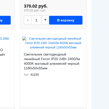
370.02 руб.
370.02 руб. / шт.
-
+
ну
В корзину
ПО
Светильник светодиодный
айт
линейный Feron IP20 24Вт 2400Лм
4000K матовый алюминий черный
1180х50х55мм
Арт:
41225