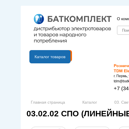
О ком
B2B портал
Каталог товаров
Рознич
TDM El
г. Пермь,
tdm@batk
+7
(34
Главная страница
Каталог
03. Све
03.02.02 СПО (ЛИНЕЙН