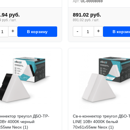
Арт:
UL-00008069
.94 руб.
891.02 руб.
 руб. / шт.
891.02 руб. / шт.
+
-
+
В корзину
В корзи
оннектор треугол ДБО-ТР-
Св-к-коннектор треугол ДБО-
10Вт 4000К черный
LINE 10Вт 4000К белый
x55мм Neox (1)
70x61x55мм Neox (1)