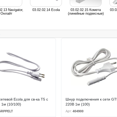
02.13 Navigator,
03.02.02.14 Ecola
03.02.02.15 Комета
03.0
Онлайт
(линейные подвесные)
.
етевой Ecola для св-ка T5 с
Шнур подключения к сети GT
 1м (10/100)
220В 1м (100)
5RPPELT
Арт:
404900