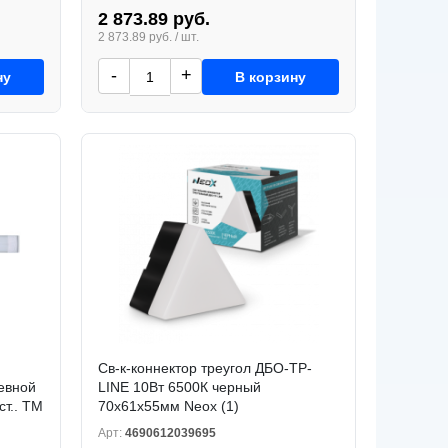
2 873.89 руб.
2 873.89 руб. / шт.
-
+
ну
В корзину
Св-к-коннектор треугол ДБО-ТР-
евной
LINE 10Вт 6500К черный
ст.. ТМ
70x61x55мм Neox (1)
Арт:
4690612039695