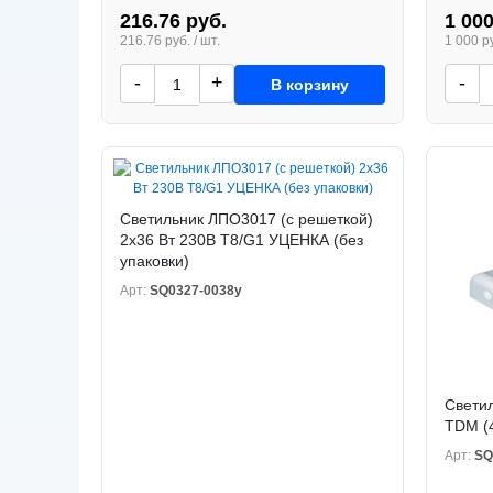
216.76 руб.
1 000
216.76 руб. / шт.
1 000 ру
-
+
-
В корзину
Светильник ЛПО3017 (с решеткой)
2х36 Вт 230В Т8/G1 УЦЕНКА (без
упаковки)
Арт:
SQ0327-0038у
Свети
TDM (
Арт:
SQ