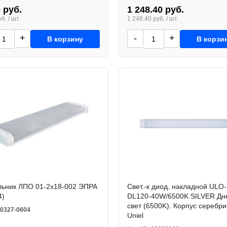
 руб.
1 248.40 руб.
б. / шт.
1 248.40 руб. / шт.
+
-
+
В корзину
В корзи
льник ЛПО 01-2х18-002 ЭПРА
Свет.-к диод. накладной ULO-
4)
DL120-40W/6500K SILVER Дн
свет (6500K). Корпус серебри
0327-0604
Uniel