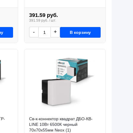
391.59 руб.
391.59 руб. / шт.
-
+
ну
В корзину
ТР-
Св-к-коннектор квадрат ДБО-КВ-
LINE 10Вт 6500К черный
70x70x55мм Neox (1)