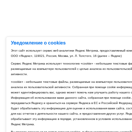
Уведомление о cookies
Этот сайт использует сервис веб-аналитики Яндекс Метрика, предоставляемый ко
ООО «Яндекс», 119021, Россия, Москва, ул. Л. Толстого, 16 (далее – Яндекс)
Сервис Яндекс Метрика использует технологию «cookie» - небольшие текстовые ф
размещаемые на компьютере пользователей с целью анализа их пользовательско
активности.
«cookie» - небольшие текстовые файлы, размещаемые на компьютере пользовател
анализа их пользовательской активности. Собранная при помощи cookie информац
может идентифицировать вас, однако может помочь нам улучшить работу нашего с
Информация об использовании вами данного сайта, собранная при помощи cookie,
передаваться Яндексу и храниться на сервере Яндекса в ЕС и Российской Федерац
будет обрабатывать эту информацию для оценки и использования вами сайта, сос
для нас отчетов о деятельности нашего сайта, и предоставления других услуг. Янд
обрабатывает эту информацию в порядке, установленном в условиях использовани
Яндекс Метрика.
Вы можете отказаться от использования cookies, выбрав соответствующие настрой