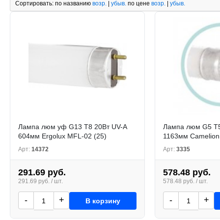
Сортировать:
по названию
возр.
|
убыв.
по цене
возр.
|
убыв.
Лампа люм уф G13 T8 20Вт UV-A
Лампа люм G5 T5
604мм Ergolux MFL-02 (25)
1163мм Camelion 
Арт:
14372
Арт:
3335
291.69 руб.
578.48 руб.
291.69 руб. / шт.
578.48 руб. / шт.
-
+
-
+
В корзину