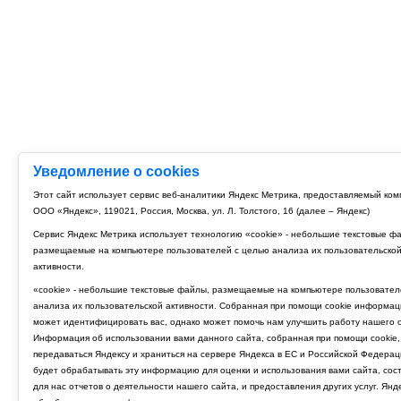
Уведомление о cookies
Этот сайт использует сервис веб-аналитики Яндекс Метрика, предоставляемый ко
ООО «Яндекс», 119021, Россия, Москва, ул. Л. Толстого, 16 (далее – Яндекс)
Сервис Яндекс Метрика использует технологию «cookie» - небольшие текстовые ф
размещаемые на компьютере пользователей с целью анализа их пользовательско
активности.
«cookie» - небольшие текстовые файлы, размещаемые на компьютере пользовател
анализа их пользовательской активности. Собранная при помощи cookie информац
может идентифицировать вас, однако может помочь нам улучшить работу нашего с
Информация об использовании вами данного сайта, собранная при помощи cookie,
передаваться Яндексу и храниться на сервере Яндекса в ЕС и Российской Федерац
будет обрабатывать эту информацию для оценки и использования вами сайта, сос
для нас отчетов о деятельности нашего сайта, и предоставления других услуг. Янд