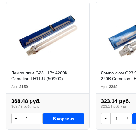
Лампа люм G23 11Вт 4200К
Лампа люм G23 9
Camelion LH11-U (50/200)
220В Camelion LH
Арт:
3159
Арт:
2288
368.48 руб.
323.14 руб.
368.48 руб. / шт.
323.14 руб. / шт.
-
+
-
+
В корзину