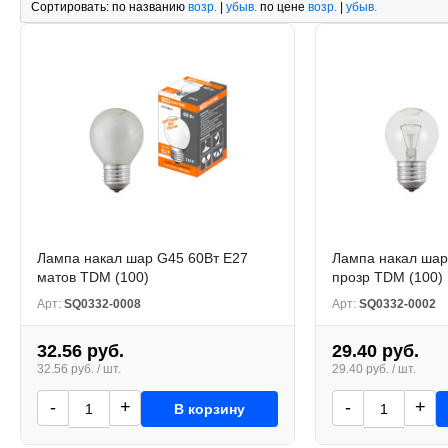
Сортировать:
по названию
возр.
|
убыв.
по цене
возр.
|
убыв.
Лампа накал шар G45 60Вт Е27
Лампа накал шар
матов TDM (100)
прозр TDM (100)
Арт:
SQ0332-0008
Арт:
SQ0332-0002
32.56 руб.
29.40 руб.
32.56 руб. / шт.
29.40 руб. / шт.
-
+
-
+
В корзину