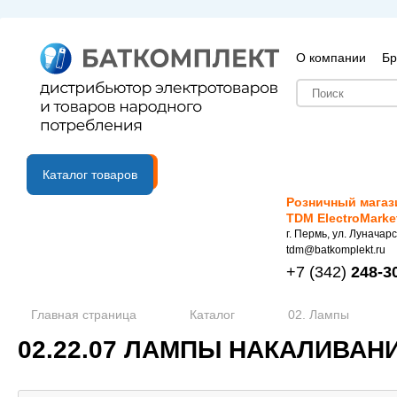
О компании
Бр
B2B портал
Каталог товаров
Розничный магаз
TDM ElectroMarke
г. Пермь, ул. Луначарс
tdm@batkomplekt.ru
+7
(342)
248-3
Главная страница
Каталог
02. Лампы
02.22.07 ЛАМПЫ НАКАЛИВАН