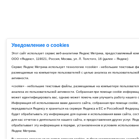
Уведомление о cookies
Этот сайт использует сервис веб-аналитики Яндекс Метрика, предоставляемый ко
ООО «Яндекс», 119021, Россия, Москва, ул. Л. Толстого, 16 (далее – Яндекс)
Сервис Яндекс Метрика использует технологию «cookie» - небольшие текстовые ф
размещаемые на компьютере пользователей с целью анализа их пользовательско
активности.
«cookie» - небольшие текстовые файлы, размещаемые на компьютере пользовател
анализа их пользовательской активности. Собранная при помощи cookie информац
может идентифицировать вас, однако может помочь нам улучшить работу нашего с
Информация об использовании вами данного сайта, собранная при помощи cookie,
передаваться Яндексу и храниться на сервере Яндекса в ЕС и Российской Федерац
будет обрабатывать эту информацию для оценки и использования вами сайта, сос
для нас отчетов о деятельности нашего сайта, и предоставления других услуг. Янд
обрабатывает эту информацию в порядке, установленном в условиях использовани
Яндекс Метрика.
Вы можете отказаться от использования cookies, выбрав соответствующие настрой