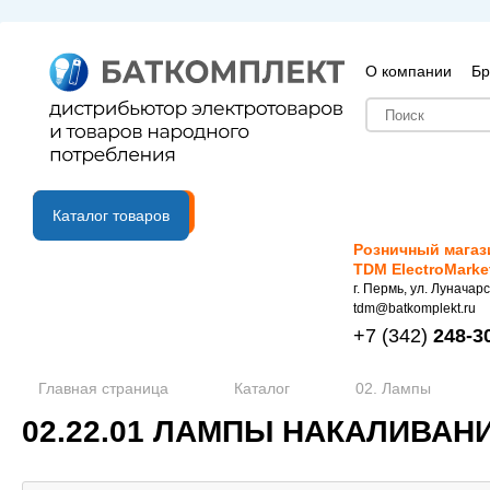
О компании
Бр
B2B портал
Каталог товаров
Розничный магаз
TDM ElectroMarke
г. Пермь, ул. Луначарс
tdm@batkomplekt.ru
+7
(342)
248-3
Главная страница
Каталог
02. Лампы
02.22.01 ЛАМПЫ НАКАЛИВАН