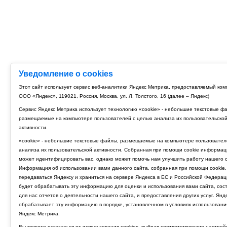
Уведомление о cookies
Этот сайт использует сервис веб-аналитики Яндекс Метрика, предоставляемый ко
ООО «Яндекс», 119021, Россия, Москва, ул. Л. Толстого, 16 (далее – Яндекс)
Сервис Яндекс Метрика использует технологию «cookie» - небольшие текстовые ф
размещаемые на компьютере пользователей с целью анализа их пользовательско
активности.
«cookie» - небольшие текстовые файлы, размещаемые на компьютере пользовател
анализа их пользовательской активности. Собранная при помощи cookie информац
может идентифицировать вас, однако может помочь нам улучшить работу нашего с
Информация об использовании вами данного сайта, собранная при помощи cookie,
передаваться Яндексу и храниться на сервере Яндекса в ЕС и Российской Федерац
будет обрабатывать эту информацию для оценки и использования вами сайта, сос
для нас отчетов о деятельности нашего сайта, и предоставления других услуг. Янд
обрабатывает эту информацию в порядке, установленном в условиях использовани
Яндекс Метрика.
Вы можете отказаться от использования cookies, выбрав соответствующие настрой