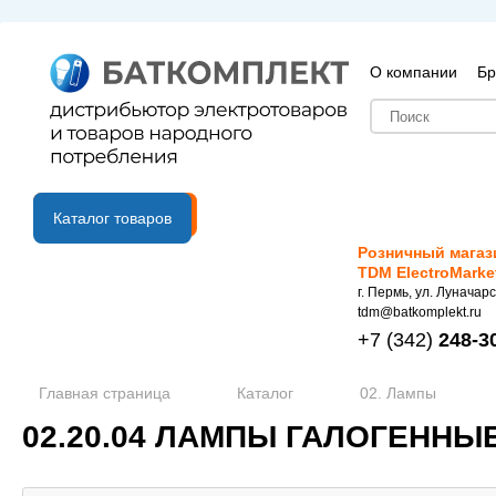
О компании
Бр
B2B портал
Каталог товаров
Розничный магаз
TDM ElectroMarke
г. Пермь, ул. Луначарс
tdm@batkomplekt.ru
+7
(342)
248-3
Главная страница
Каталог
02. Лампы
02.20.04 ЛАМПЫ ГАЛОГЕННЫ