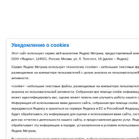
Уведомление о cookies
Этот сайт использует сервис веб-аналитики Яндекс Метрика, предоставляемый ко
ООО «Яндекс», 119021, Россия, Москва, ул. Л. Толстого, 16 (далее – Яндекс)
Сервис Яндекс Метрика использует технологию «cookie» - небольшие текстовые ф
размещаемые на компьютере пользователей с целью анализа их пользовательско
активности.
«cookie» - небольшие текстовые файлы, размещаемые на компьютере пользовател
анализа их пользовательской активности. Собранная при помощи cookie информац
может идентифицировать вас, однако может помочь нам улучшить работу нашего с
Информация об использовании вами данного сайта, собранная при помощи cookie,
передаваться Яндексу и храниться на сервере Яндекса в ЕС и Российской Федерац
будет обрабатывать эту информацию для оценки и использования вами сайта, сос
для нас отчетов о деятельности нашего сайта, и предоставления других услуг. Янд
обрабатывает эту информацию в порядке, установленном в условиях использовани
Яндекс Метрика.
Вы можете отказаться от использования cookies, выбрав соответствующие настрой