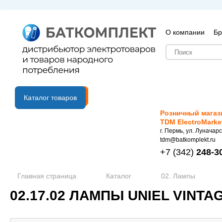
О компании
Бр
B2B портал
Каталог товаров
Розничный магаз
TDM ElectroMarke
г. Пермь, ул. Луначарс
tdm@batkomplekt.ru
+7
(342)
248-3
Главная страница
Каталог
02. Лампы
02.17.02 ЛАМПЫ UNIEL VINTA