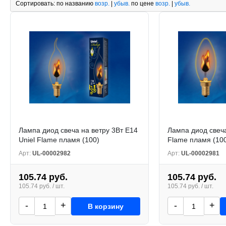
Сортировать:
по названию
возр.
|
убыв.
по цене
возр.
|
убыв.
Лампа диод свеча на ветру 3Вт Е14
Лампа диод свеча
Uniel Flame пламя (100)
Flame пламя (10
Арт:
UL-00002982
Арт:
UL-00002981
105.74 руб.
105.74 руб.
105.74 руб. / шт.
105.74 руб. / шт.
-
+
-
+
В корзину