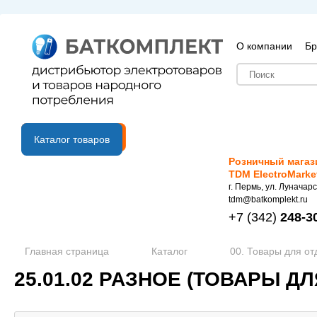
О компании
Бр
B2B портал
Каталог товаров
Розничный магаз
TDM ElectroMarke
г. Пермь, ул. Луначарс
tdm@batkomplekt.ru
+7
(342)
248-3
Главная страница
Каталог
00. Товары для от
25.01.02 РАЗНОЕ (ТОВАРЫ ДЛ