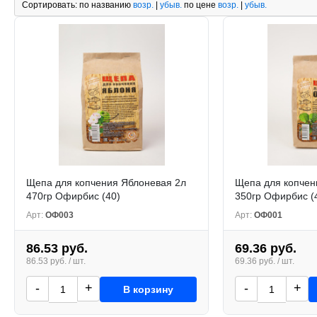
Сортировать:
по названию
возр.
|
убыв.
по цене
возр.
|
убыв.
Щепа для копчения Яблоневая 2л
Щепа для копчен
470гр Офирбис (40)
350гр Офирбис (
Арт:
ОФ003
Арт:
ОФ001
86.53 руб.
69.36 руб.
86.53 руб. / шт.
69.36 руб. / шт.
-
+
-
+
В корзину