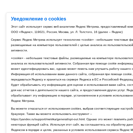
Уведомление о cookies
Этот сайт использует сервис веб-аналитики Яндекс Метрика, предоставляемый ко
ООО «Яндекс», 119021, Россия, Москва, ул. Л. Толстого, 16 (далее – Яндекс)
Сервис Яндекс Метрика использует технологию «cookie» - небольшие текстовые ф
размещаемые на компьютере пользователей с целью анализа их пользовательско
активности.
«cookie» - небольшие текстовые файлы, размещаемые на компьютере пользовател
анализа их пользовательской активности. Собранная при помощи cookie информац
может идентифицировать вас, однако может помочь нам улучшить работу нашего с
Информация об использовании вами данного сайта, собранная при помощи cookie,
передаваться Яндексу и храниться на сервере Яндекса в ЕС и Российской Федерац
будет обрабатывать эту информацию для оценки и использования вами сайта, сос
для нас отчетов о деятельности нашего сайта, и предоставления других услуг. Янд
обрабатывает эту информацию в порядке, установленном в условиях использовани
Яндекс Метрика.
Вы можете отказаться от использования cookies, выбрав соответствующие настрой
браузере. Также вы можете использовать инструмент –
https://yandex.ru/support/metrika/general/opt-out.html. Однако это может повлиять ра
некоторых функций сайта. Используя этот сайт, вы соглашаетесь на обработку дан
Яндексом в порядке и целях, указанных в условиях использования сервиса Яндекс М