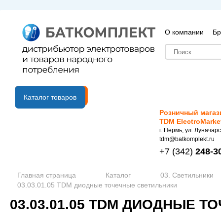
О компании
Бр
B2B портал
Каталог товаров
Розничный магаз
TDM ElectroMarke
г. Пермь, ул. Луначарс
tdm@batkomplekt.ru
+7
(342)
248-3
Главная страница
Каталог
03. Светильники
03.03.01.05 TDM диодные точечные светильники
03.03.01.05 TDM ДИОДНЫЕ 