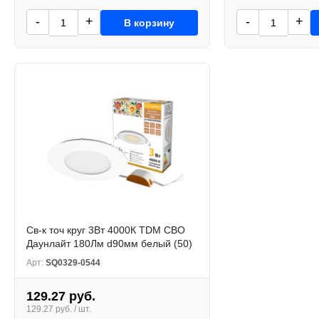
-
+
-
+
В корзину
Св-к точ круг 3Вт 4000К TDM СВО
Даунлайт 180Лм d90мм белый (50)
Арт:
SQ0329-0544
129.27 руб.
129.27 руб. / шт.