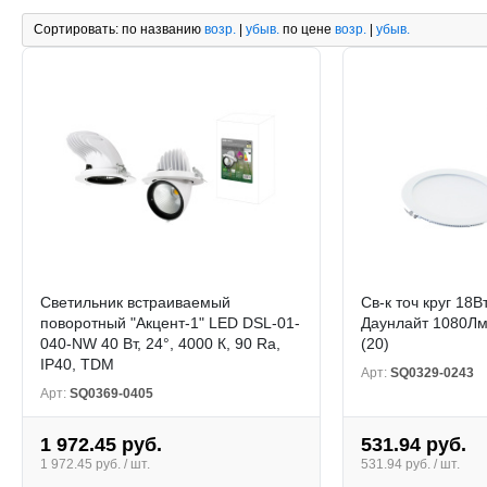
Сортировать:
по названию
возр.
|
убыв.
по цене
возр.
|
убыв.
Светильник встраиваемый
Св-к точ круг 18
поворотный "Акцент-1" LED DSL-01-
Даунлайт 1080Л
040-NW 40 Вт, 24°, 4000 К, 90 Ra,
(20)
IP40, TDM
Арт:
SQ0329-0243
Арт:
SQ0369-0405
1 972.45 руб.
531.94 руб.
1 972.45 руб. / шт.
531.94 руб. / шт.