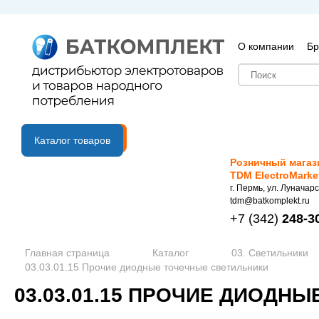
О компании
Бр
B2B портал
Каталог товаров
Розничный магаз
TDM ElectroMarke
г. Пермь, ул. Луначарс
tdm@batkomplekt.ru
+7
(342)
248-3
Главная страница
Каталог
03. Светильники
03.03.01.15 Прочие диодные точечные светильники
03.03.01.15 ПРОЧИЕ ДИОДН