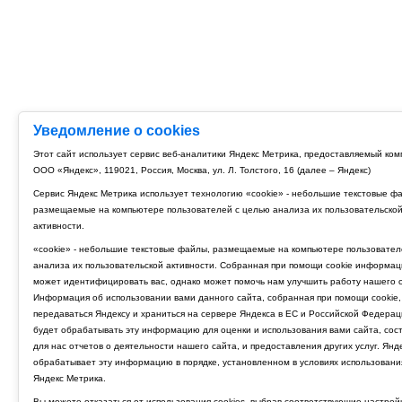
Уведомление о cookies
Этот сайт использует сервис веб-аналитики Яндекс Метрика, предоставляемый ко
ООО «Яндекс», 119021, Россия, Москва, ул. Л. Толстого, 16 (далее – Яндекс)
Сервис Яндекс Метрика использует технологию «cookie» - небольшие текстовые ф
размещаемые на компьютере пользователей с целью анализа их пользовательско
активности.
«cookie» - небольшие текстовые файлы, размещаемые на компьютере пользовател
анализа их пользовательской активности. Собранная при помощи cookie информац
может идентифицировать вас, однако может помочь нам улучшить работу нашего с
Информация об использовании вами данного сайта, собранная при помощи cookie,
передаваться Яндексу и храниться на сервере Яндекса в ЕС и Российской Федерац
будет обрабатывать эту информацию для оценки и использования вами сайта, сос
для нас отчетов о деятельности нашего сайта, и предоставления других услуг. Янд
обрабатывает эту информацию в порядке, установленном в условиях использовани
Яндекс Метрика.
Вы можете отказаться от использования cookies, выбрав соответствующие настрой