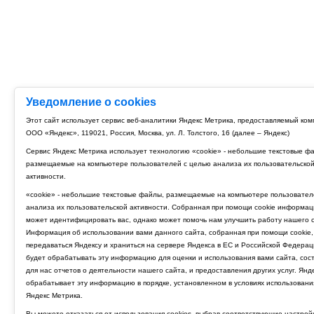
Уведомление о cookies
Этот сайт использует сервис веб-аналитики Яндекс Метрика, предоставляемый ко
ООО «Яндекс», 119021, Россия, Москва, ул. Л. Толстого, 16 (далее – Яндекс)
Сервис Яндекс Метрика использует технологию «cookie» - небольшие текстовые ф
размещаемые на компьютере пользователей с целью анализа их пользовательско
активности.
«cookie» - небольшие текстовые файлы, размещаемые на компьютере пользовател
анализа их пользовательской активности. Собранная при помощи cookie информац
может идентифицировать вас, однако может помочь нам улучшить работу нашего с
Информация об использовании вами данного сайта, собранная при помощи cookie,
передаваться Яндексу и храниться на сервере Яндекса в ЕС и Российской Федерац
будет обрабатывать эту информацию для оценки и использования вами сайта, сос
для нас отчетов о деятельности нашего сайта, и предоставления других услуг. Янд
обрабатывает эту информацию в порядке, установленном в условиях использовани
Яндекс Метрика.
Вы можете отказаться от использования cookies, выбрав соответствующие настрой