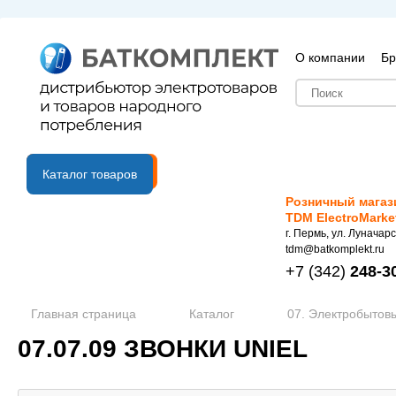
О компании
Бр
B2B портал
Каталог товаров
Розничный магаз
TDM ElectroMarke
г. Пермь, ул. Луначарс
tdm@batkomplekt.ru
+7
(342)
248-3
Главная страница
Каталог
07. Электробытов
07.07.09 ЗВОНКИ UNIEL