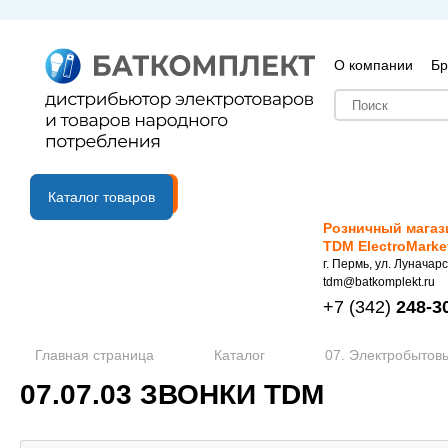
О компании
Бр
B2B портал
Каталог товаров
Розничный магаз
TDM ElectroMarke
г. Пермь, ул. Луначарс
tdm@batkomplekt.ru
+7
(342)
248-3
Главная страница
Каталог
07. Электробытов
07.07.03 ЗВОНКИ TDM