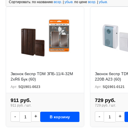
Сортировать:
по названию
возр.
|
убыв.
по цене
возр.
|
убыв.
Звонок беспр TDM ЗПБ-11/4-32М
Звонок беспр TD
2хR6 Бук (60)
220В А23 (60)
Арт:
SQ1901-0023
Арт:
SQ1901-0121
911 руб.
729 руб.
911 руб. / шт.
729 руб. / шт.
-
+
-
+
В корзину