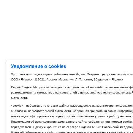
Уведомление о cookies
Этот сайт использует сервис веб-аналитики Яндекс Метрика, предоставляемый ко
ООО «Яндекс», 119021, Россия, Москва, ул. Л. Толстого, 16 (далее – Яндекс)
Сервис Яндекс Метрика использует технологию «cookie» - небольшие текстовые ф
размещаемые на компьютере пользователей с целью анализа их пользовательско
активности.
«cookie» - небольшие текстовые файлы, размещаемые на компьютере пользовател
анализа их пользовательской активности. Собранная при помощи cookie информац
может идентифицировать вас, однако может помочь нам улучшить работу нашего с
Информация об использовании вами данного сайта, собранная при помощи cookie,
передаваться Яндексу и храниться на сервере Яндекса в ЕС и Российской Федерац
будет обрабатывать эту информацию для оценки и использования вами сайта, сос