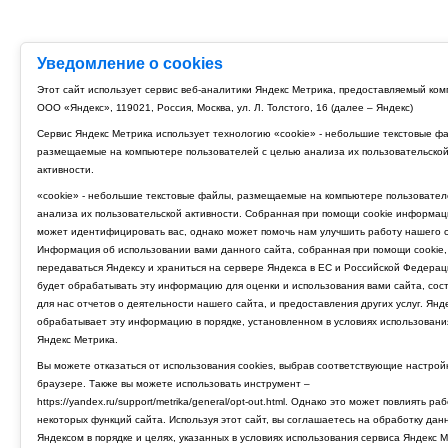
Уведомление о cookies
Этот сайт использует сервис веб-аналитики Яндекс Метрика, предоставляемый ко
ООО «Яндекс», 119021, Россия, Москва, ул. Л. Толстого, 16 (далее – Яндекс)
Сервис Яндекс Метрика использует технологию «cookie» - небольшие текстовые ф
размещаемые на компьютере пользователей с целью анализа их пользовательско
активности.
«cookie» - небольшие текстовые файлы, размещаемые на компьютере пользовател
анализа их пользовательской активности. Собранная при помощи cookie информац
может идентифицировать вас, однако может помочь нам улучшить работу нашего с
Информация об использовании вами данного сайта, собранная при помощи cookie,
передаваться Яндексу и храниться на сервере Яндекса в ЕС и Российской Федерац
будет обрабатывать эту информацию для оценки и использования вами сайта, сос
для нас отчетов о деятельности нашего сайта, и предоставления других услуг. Янд
обрабатывает эту информацию в порядке, установленном в условиях использовани
Яндекс Метрика.
Вы можете отказаться от использования cookies, выбрав соответствующие настрой
браузере. Также вы можете использовать инструмент –
https://yandex.ru/support/metrika/general/opt-out.html. Однако это может повлиять ра
некоторых функций сайта. Используя этот сайт, вы соглашаетесь на обработку дан
Яндексом в порядке и целях, указанных в условиях использования сервиса Яндекс М