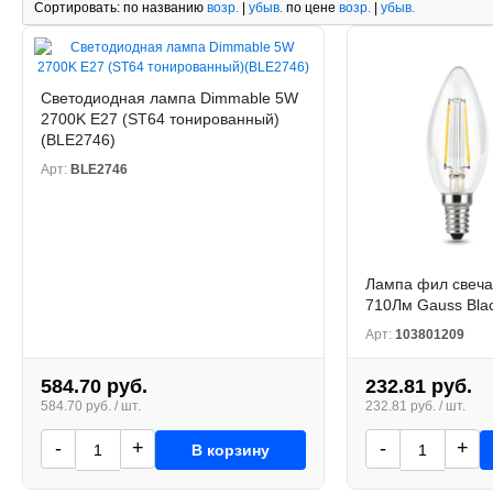
Сортировать:
по названию
возр.
|
убыв.
по цене
возр.
|
убыв.
Светодиодная лампа Dimmable 5W
2700K E27 (ST64 тонированный)
(BLE2746)
Арт:
BLE2746
Лампа фил свеча
710Лм Gauss Blac
Арт:
103801209
584.70 руб.
232.81 руб.
584.70 руб. / шт.
232.81 руб. / шт.
-
+
-
+
В корзину