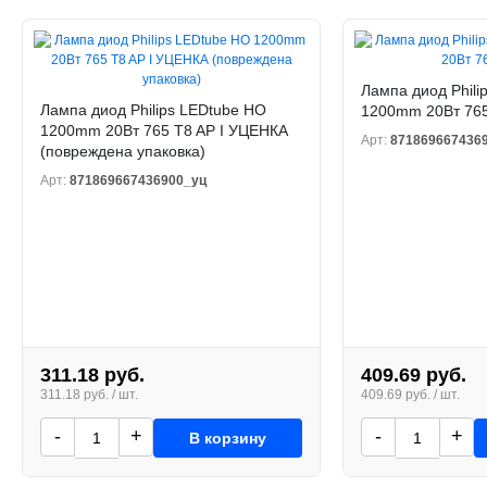
Лампа диод Phili
Лампа диод Philips LEDtube HO
1200mm 20Вт 765
1200mm 20Вт 765 T8 AP I УЦЕНКА
Арт:
871869667436
(повреждена упаковка)
Арт:
871869667436900_уц
311.18 руб.
409.69 руб.
311.18 руб. / шт.
409.69 руб. / шт.
-
+
-
+
В корзину