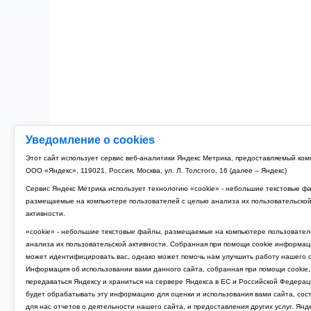
Уведомление о cookies
Этот сайт использует сервис веб-аналитики Яндекс Метрика, предоставляемый ко
ООО «Яндекс», 119021, Россия, Москва, ул. Л. Толстого, 16 (далее – Яндекс)
Сервис Яндекс Метрика использует технологию «cookie» - небольшие текстовые ф
размещаемые на компьютере пользователей с целью анализа их пользовательско
активности.
«cookie» - небольшие текстовые файлы, размещаемые на компьютере пользовател
анализа их пользовательской активности. Собранная при помощи cookie информац
может идентифицировать вас, однако может помочь нам улучшить работу нашего с
Информация об использовании вами данного сайта, собранная при помощи cookie,
передаваться Яндексу и храниться на сервере Яндекса в ЕС и Российской Федерац
будет обрабатывать эту информацию для оценки и использования вами сайта, сос
для нас отчетов о деятельности нашего сайта, и предоставления других услуг. Янд