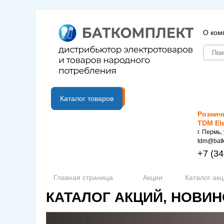
О ком
B2B портал
Каталог товаров
Рознич
TDM El
г. Пермь,
tdm@batk
+7
(34
Главная страница
Акции
Каталог ак
КАТАЛОГ АКЦИЙ, НОВИН