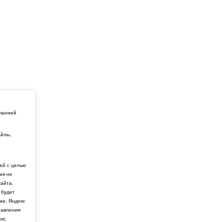
мпанией
айлы,
й
ей с целью
ия не
айта.
 будет
ии. Яндекс
тавления
екс