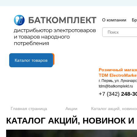
О компании
Бр
B2B портал
Каталог товаров
Розничный магаз
TDM ElectroMarke
г. Пермь, ул. Луначарс
tdm@batkomplekt.ru
+7
(342)
248-3
Главная страница
Акции
Каталог акций, новино
КАТАЛОГ АКЦИЙ, НОВИНОК И