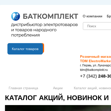
О компании
Бр
B2B портал
Каталог товаров
Розничный магаз
TDM ElectroMarke
г. Пермь, ул. Луначарс
tdm@batkomplekt.ru
+7
(342)
248-3
Главная страница
Акции
Каталог акций, новино
КАТАЛОГ АКЦИЙ, НОВИНОК И