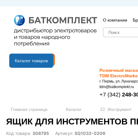
О компании
Бр
B2B портал
Каталог товаров
Розничный магаз
TDM ElectroMarke
г. Пермь, ул. Луначарс
tdm@batkomplekt.ru
+7
(342)
248-3
Главная страница
Каталог
22. Инструмент
ЯЩИК ДЛЯ ИНСТРУМЕНТОВ ПР
Код товара:
308795
Артикул:
SQ1032-0206