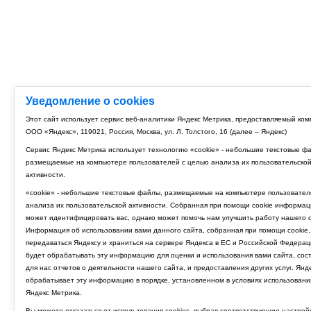
Уведомление о cookies
Этот сайт использует сервис веб-аналитики Яндекс Метрика, предоставляемый ко
ООО «Яндекс», 119021, Россия, Москва, ул. Л. Толстого, 16 (далее – Яндекс)
Сервис Яндекс Метрика использует технологию «cookie» - небольшие текстовые ф
размещаемые на компьютере пользователей с целью анализа их пользовательско
активности.
«cookie» - небольшие текстовые файлы, размещаемые на компьютере пользовател
анализа их пользовательской активности. Собранная при помощи cookie информац
может идентифицировать вас, однако может помочь нам улучшить работу нашего с
Информация об использовании вами данного сайта, собранная при помощи cookie,
передаваться Яндексу и храниться на сервере Яндекса в ЕС и Российской Федерац
будет обрабатывать эту информацию для оценки и использования вами сайта, сос
для нас отчетов о деятельности нашего сайта, и предоставления других услуг. Янд
обрабатывает эту информацию в порядке, установленном в условиях использовани
Яндекс Метрика.
Вы можете отказаться от использования cookies, выбрав соответствующие настрой