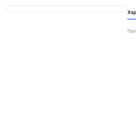
Ха
Про