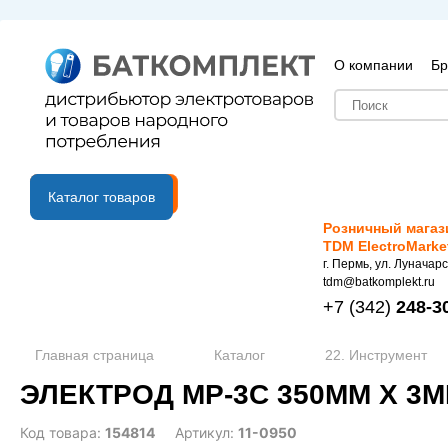
О компании
Бр
B2B портал
Каталог товаров
Розничный магаз
TDM ElectroMarke
г. Пермь, ул. Луначарс
tdm@batkomplekt.ru
+7
(342)
248-3
Главная страница
Каталог
22. Инструмент
ЭЛЕКТРОД MP-3C 350ММ Х 3М
Код товара:
154814
Артикул:
11-0950