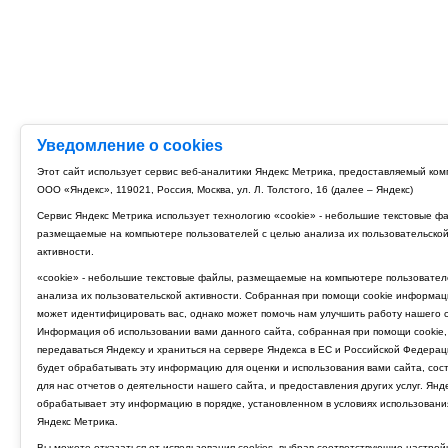
Уведомление о cookies
Этот сайт использует сервис веб-аналитики Яндекс Метрика, предоставляемый ко
ООО «Яндекс», 119021, Россия, Москва, ул. Л. Толстого, 16 (далее – Яндекс)
Сервис Яндекс Метрика использует технологию «cookie» - небольшие текстовые ф
размещаемые на компьютере пользователей с целью анализа их пользовательско
активности.
«cookie» - небольшие текстовые файлы, размещаемые на компьютере пользовател
анализа их пользовательской активности. Собранная при помощи cookie информац
может идентифицировать вас, однако может помочь нам улучшить работу нашего с
Информация об использовании вами данного сайта, собранная при помощи cookie,
передаваться Яндексу и храниться на сервере Яндекса в ЕС и Российской Федерац
будет обрабатывать эту информацию для оценки и использования вами сайта, сос
для нас отчетов о деятельности нашего сайта, и предоставления других услуг. Янд
обрабатывает эту информацию в порядке, установленном в условиях использовани
Яндекс Метрика.
Вы можете отказаться от использования cookies, выбрав соответствующие настрой