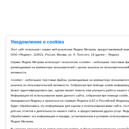
Уведомление о cookies
Этот сайт использует сервис веб-аналитики Яндекс Метрика, предоставляемый ко
ООО «Яндекс», 119021, Россия, Москва, ул. Л. Толстого, 16 (далее – Яндекс)
Сервис Яндекс Метрика использует технологию «cookie» - небольшие текстовые ф
размещаемые на компьютере пользователей с целью анализа их пользовательско
активности.
«cookie» - небольшие текстовые файлы, размещаемые на компьютере пользовател
анализа их пользовательской активности. Собранная при помощи cookie информац
может идентифицировать вас, однако может помочь нам улучшить работу нашего с
Информация об использовании вами данного сайта, собранная при помощи cookie,
передаваться Яндексу и храниться на сервере Яндекса в ЕС и Российской Федерац
будет обрабатывать эту информацию для оценки и использования вами сайта, сос
для нас отчетов о деятельности нашего сайта, и предоставления других услуг. Янд
обрабатывает эту информацию в порядке, установленном в условиях использовани
Яндекс Метрика.
Вы можете отказаться от использования cookies, выбрав соответствующие настрой