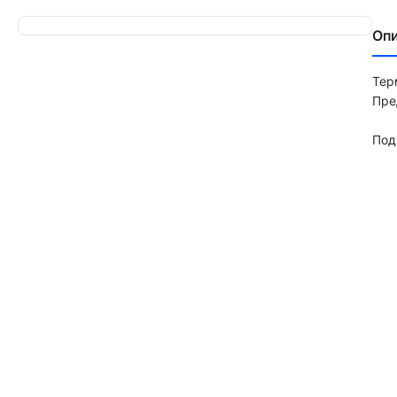
Оп
Тер
Пре
Под