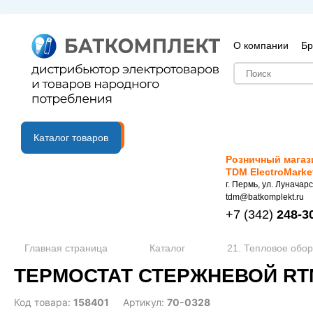
О компании
Бр
B2B портал
Каталог товаров
Розничный магаз
TDM ElectroMarke
г. Пермь, ул. Луначарс
tdm@batkomplekt.ru
+7
(342)
248-3
Главная страница
Каталог
21. Тепловое обо
ТЕРМОСТАТ СТЕРЖНЕВОЙ RTM
Код товара:
158401
Артикул:
70-0328