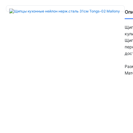
Оп
Щип
кул
Щип
пер
дос
Раз
Мат