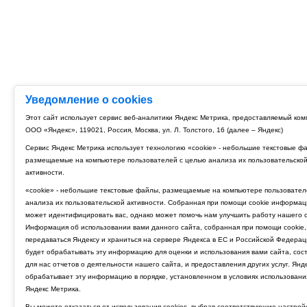
Уведомление о cookies
Этот сайт использует сервис веб-аналитики Яндекс Метрика, предоставляемый ко
ООО «Яндекс», 119021, Россия, Москва, ул. Л. Толстого, 16 (далее – Яндекс)
Сервис Яндекс Метрика использует технологию «cookie» - небольшие текстовые ф
размещаемые на компьютере пользователей с целью анализа их пользовательско
активности.
«cookie» - небольшие текстовые файлы, размещаемые на компьютере пользовател
анализа их пользовательской активности. Собранная при помощи cookie информац
может идентифицировать вас, однако может помочь нам улучшить работу нашего с
Информация об использовании вами данного сайта, собранная при помощи cookie,
передаваться Яндексу и храниться на сервере Яндекса в ЕС и Российской Федерац
будет обрабатывать эту информацию для оценки и использования вами сайта, сос
для нас отчетов о деятельности нашего сайта, и предоставления других услуг. Янд
обрабатывает эту информацию в порядке, установленном в условиях использовани
Яндекс Метрика.
Вы можете отказаться от использования cookies, выбрав соответствующие настрой