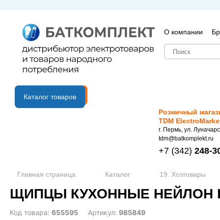
О компании
Бр
B2B портал
Каталог товаров
Розничный магаз
TDM ElectroMarke
г. Пермь, ул. Луначарс
tdm@batkomplekt.ru
+7
(342)
248-3
Главная страница
Каталог
19. Хозтовары
ЩИПЦЫ КУХОННЫЕ НЕЙЛОН Н
Код товара:
655595
Артикул:
985849