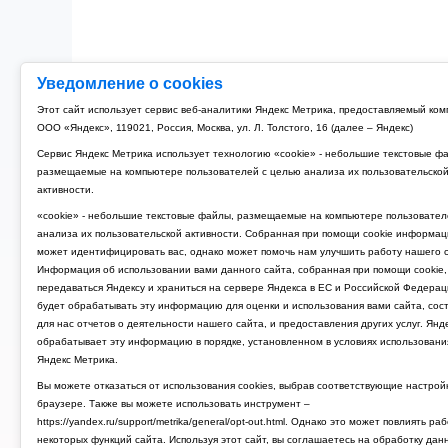
Уведомление о cookies
Этот сайт использует сервис веб-аналитики Яндекс Метрика, предоставляемый ко
ООО «Яндекс», 119021, Россия, Москва, ул. Л. Толстого, 16 (далее – Яндекс)
Сервис Яндекс Метрика использует технологию «cookie» - небольшие текстовые ф
размещаемые на компьютере пользователей с целью анализа их пользовательско
активности.
«cookie» - небольшие текстовые файлы, размещаемые на компьютере пользовател
анализа их пользовательской активности. Собранная при помощи cookie информац
может идентифицировать вас, однако может помочь нам улучшить работу нашего с
Информация об использовании вами данного сайта, собранная при помощи cookie,
передаваться Яндексу и храниться на сервере Яндекса в ЕС и Российской Федерац
будет обрабатывать эту информацию для оценки и использования вами сайта, сос
для нас отчетов о деятельности нашего сайта, и предоставления других услуг. Янд
обрабатывает эту информацию в порядке, установленном в условиях использовани
Яндекс Метрика.
Вы можете отказаться от использования cookies, выбрав соответствующие настрой
браузере. Также вы можете использовать инструмент –
https://yandex.ru/support/metrika/general/opt-out.html. Однако это может повлиять ра
некоторых функций сайта. Используя этот сайт, вы соглашаетесь на обработку дан