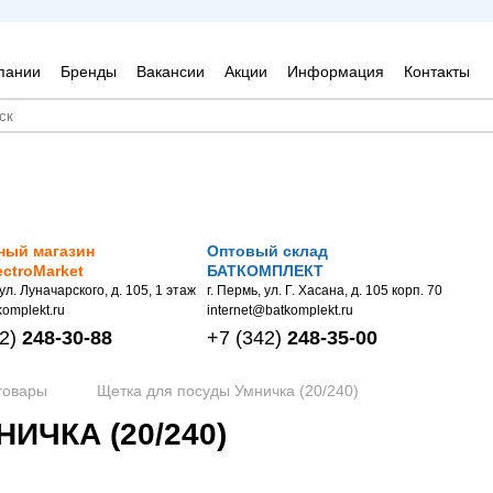
пании
Бренды
Вакансии
Акции
Информация
Контакты
ный магазин
Оптовый склад
ectroMarket
БАТКОМПЛЕКТ
 ул. Луначарского, д. 105, 1 этаж
г. Пермь, ул. Г. Хасана, д. 105 корп. 70
omplekt.ru
internet@batkomplekt.ru
2)
248-30-88
+7
(342)
248-35-00
товары
Щетка для посуды Умничка (20/240)
ИЧКА (20/240)