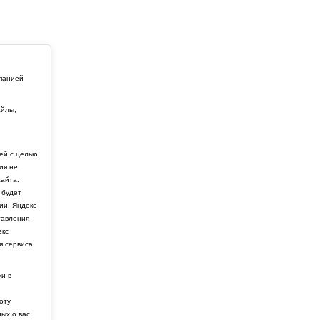
мпанией
айлы,
й
ей с целью
ия не
айта.
 будет
ии. Яндекс
тавления
екс
я сервиса
ки в
боту
ных о вас