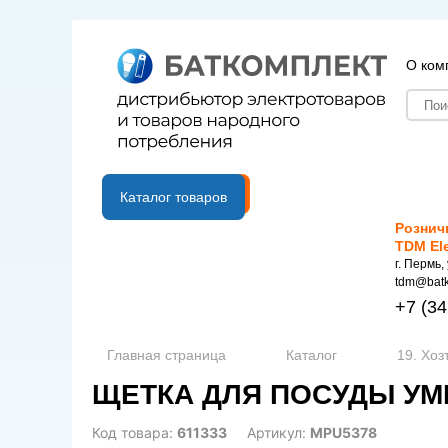
О ком
B2B портал
Каталог товаров
Рознич
TDM El
г. Пермь,
tdm@batk
+7
(34
Главная страница
Каталог
19. Хоз
ЩЕТКА ДЛЯ ПОСУДЫ УМН
Код товара:
611333
Артикул:
MPU5378