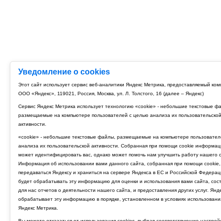
Уведомление о cookies
Этот сайт использует сервис веб-аналитики Яндекс Метрика, предоставляемый ко
ООО «Яндекс», 119021, Россия, Москва, ул. Л. Толстого, 16 (далее – Яндекс)
Сервис Яндекс Метрика использует технологию «cookie» - небольшие текстовые ф
размещаемые на компьютере пользователей с целью анализа их пользовательско
активности.
«cookie» - небольшие текстовые файлы, размещаемые на компьютере пользовател
анализа их пользовательской активности. Собранная при помощи cookie информац
может идентифицировать вас, однако может помочь нам улучшить работу нашего с
Информация об использовании вами данного сайта, собранная при помощи cookie,
передаваться Яндексу и храниться на сервере Яндекса в ЕС и Российской Федерац
будет обрабатывать эту информацию для оценки и использования вами сайта, сос
для нас отчетов о деятельности нашего сайта, и предоставления других услуг. Янд
обрабатывает эту информацию в порядке, установленном в условиях использовани
Яндекс Метрика.
Вы можете отказаться от использования cookies, выбрав соответствующие настрой