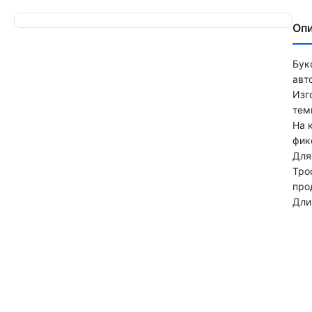
Оп
Бук
авт
Изг
тем
На 
фик
Для
Тро
про
Дли