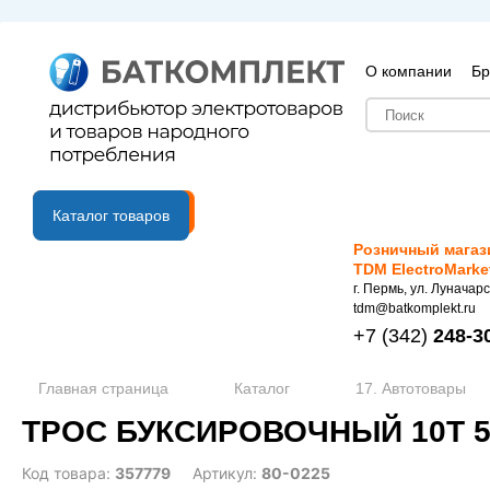
О компании
Бр
B2B портал
Каталог товаров
Розничный магаз
TDM ElectroMarke
г. Пермь, ул. Луначарс
tdm@batkomplekt.ru
+7
(342)
248-3
Главная страница
Каталог
17. Автотовары
ТРОС БУКСИРОВОЧНЫЙ 10Т 5
Код товара:
357779
Артикул:
80-0225