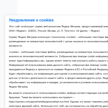
Уведомление о cookies
Этот сайт использует сервис веб-аналитики Яндекс Метрика, предоставляемый ко
ООО «Яндекс», 119021, Россия, Москва, ул. Л. Толстого, 16 (далее – Яндекс)
Сервис Яндекс Метрика использует технологию «cookie» - небольшие текстовые ф
размещаемые на компьютере пользователей с целью анализа их пользовательско
активности.
«cookie» - небольшие текстовые файлы, размещаемые на компьютере пользовател
анализа их пользовательской активности. Собранная при помощи cookie информац
может идентифицировать вас, однако может помочь нам улучшить работу нашего с
Информация об использовании вами данного сайта, собранная при помощи cookie,
передаваться Яндексу и храниться на сервере Яндекса в ЕС и Российской Федерац
будет обрабатывать эту информацию для оценки и использования вами сайта, сос
для нас отчетов о деятельности нашего сайта, и предоставления других услуг. Янд
обрабатывает эту информацию в порядке, установленном в условиях использовани
Яндекс Метрика.
Вы можете отказаться от использования cookies, выбрав соответствующие настрой
браузере. Также вы можете использовать инструмент –
https://yandex.ru/support/metrika/general/opt-out.html. Однако это может повлиять ра
некоторых функций сайта. Используя этот сайт, вы соглашаетесь на обработку дан