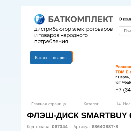
О ком
B2B портал
Каталог товаров
Рознич
TDM El
г. Пермь,
tdm@batk
+7
(34
Главная страница
Каталог
14. Но
ФЛЭШ-ДИСК SMARTBUY 
Код товара:
087344
Артикул:
SB64GBST-B