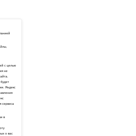
мпанией
айлы,
й
ей с целью
ия не
айта.
 будет
ии. Яндекс
тавления
екс
я сервиса
ки в
боту
ных о вас