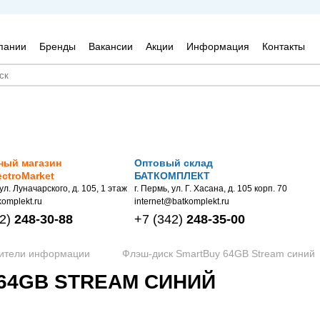
пании
Бренды
Вакансии
Акции
Информация
Контакты
ный магазин
Оптовый склад
ectroMarket
БАТКОМПЛЕКТ
 ул. Луначарского, д. 105, 1 этаж
г. Пермь, ул. Г. Хасана, д. 105 корп. 70
omplekt.ru
internet@batkomplekt.ru
2)
248-30-88
+7
(342)
248-35-00
сители информации
Флэш-диск SmartBuy 64GB Stream синий
64GB STREAM СИНИЙ