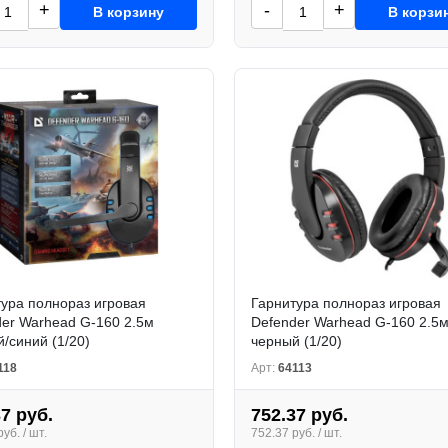
+
-
+
В корзину
В корзи
ура полнораз игровая
Гарнитура полнораз игровая
er Warhead G-160 2.5м
Defender Warhead G-160 2.5
/синий (1/20)
черный (1/20)
118
Арт:
64113
37 руб.
752.37 руб.
уб. / шт.
752.37 руб. / шт.