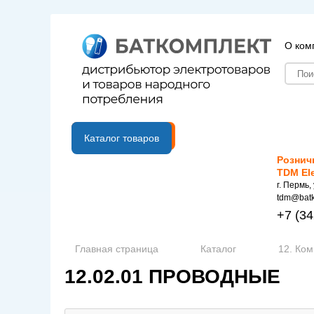
О ком
B2B портал
Каталог товаров
Рознич
TDM El
г. Пермь,
tdm@batk
+7
(34
Главная страница
Каталог
12. Ко
12.02.01 ПРОВОДНЫЕ