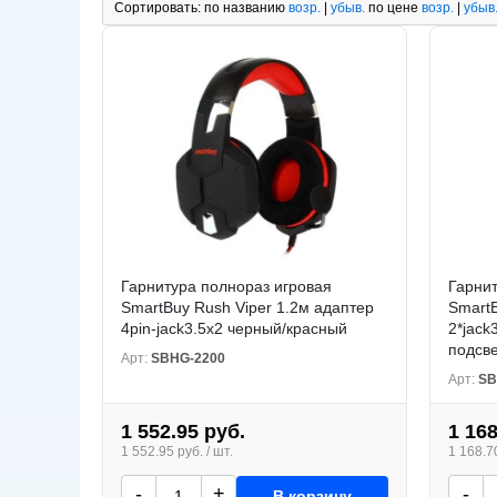
Сортировать:
по названию
возр.
|
убыв.
по цене
возр.
|
убыв
Гарнитура полнораз игровая
Гарнит
SmartBuy Rush Viper 1.2м адаптер
Smart
4pin-jack3.5x2 черный/красный
2*jack
подсве
Арт:
SBHG-2200
Арт:
SB
1 552.95 руб.
1 168
1 552.95 руб. / шт.
1 168.70
-
+
-
В корзину