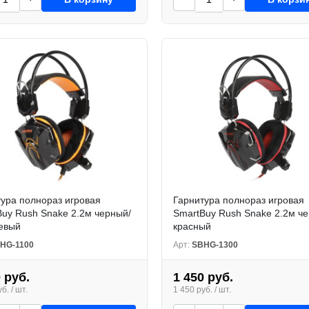
ура полнораз игровая
Гарнитура полнораз игровая
uy Rush Snake 2.2м черный/
SmartBuy Rush Snake 2.2м ч
евый
красный
HG-1100
Арт:
SBHG-1300
 руб.
1 450 руб.
б. / шт.
1 450 руб. / шт.