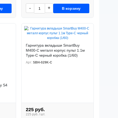
-
+
ну
В корзину
Гарнитура вкладыши SmartBuy
M400-C металл корпус пульт 1.1м
Type-C черный коробка (1/60)
Арт:
SBH-029K-C
y S4
225 руб.
225 руб. / шт.