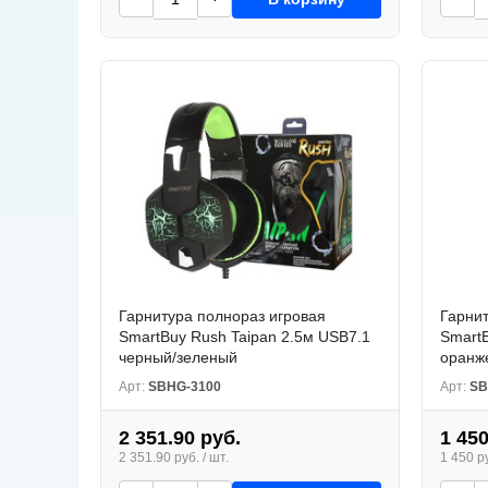
Гарнитура полнораз игровая
Гарнит
SmartBuy Rush Taipan 2.5м USB7.1
SmartB
черный/зеленый
оранж
Арт:
SBHG-3100
Арт:
SB
2 351.90 руб.
1 450
2 351.90 руб. / шт.
1 450 ру