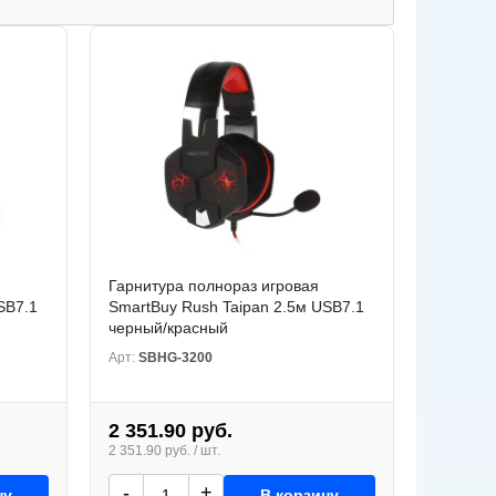
Гарнитура полнораз игровая
SB7.1
SmartBuy Rush Taipan 2.5м USB7.1
черный/красный
Арт:
SBHG-3200
2 351.90 руб.
2 351.90 руб. / шт.
-
+
ну
В корзину