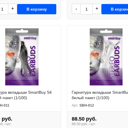
+
-
+
В корзину
В корзи
тура вкладыши SmartBuy S4
Гарнитура вкладыши SmartBu
 пакет (1/100)
белый пакет (1/100)
H-011
Арт:
SBH-012
 руб.
88.50 руб.
б. / шт.
88.50 руб. / шт.