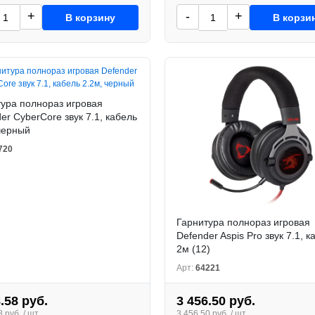
+
-
+
В корзину
В корзи
ура полнораз игровая
er CyberCore звук 7.1, кабель
черный
720
Гарнитура полнораз игровая
Defender Aspis Pro звук 7.1, к
2м (12)
Арт:
64221
.58 руб.
3 456.50 руб.
 руб. / шт.
3 456.50 руб. / шт.