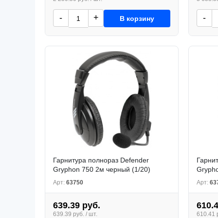
-
+
-
В корзину
Гарнитура полнораз Defender
Гарнит
Gryphon 750 2м черный (1/20)
Grypho
Арт:
63750
Арт:
63
639.39 руб.
610.
639.39 руб. / шт.
610.41 р