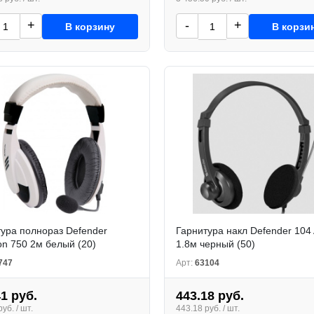
+
-
+
В корзину
В корзи
ура полнораз Defender
Гарнитура накл Defender 104
n 750 2м белый (20)
1.8м черный (50)
747
Арт:
63104
41 руб.
443.18 руб.
уб. / шт.
443.18 руб. / шт.