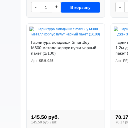
-
+
-
В корзину
Гарнитура вкладыши SmartBuy
Гарни
M300 металл корпус пульт черный
1.2м д
пакет (1/100)
пакет 
Арт:
SBH-025
Арт:
PF
145.50 руб.
70.17
145.50 руб. / шт.
70.17 ру