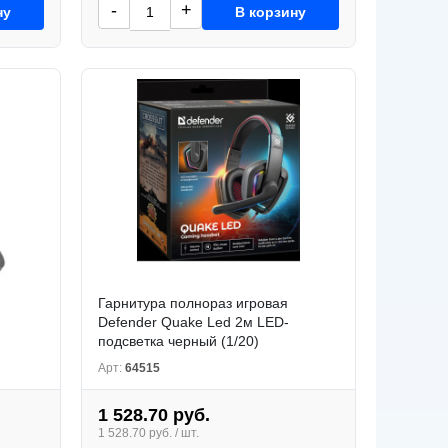
-
+
ну
В корзину
Гарнитура полнораз игровая
м
Defender Quake Led 2м LED-
подсветка черный (1/20)
Арт:
64515
1 528.70 руб.
1 528.70 руб. / шт.