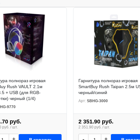
.
ура полнораз игровая
Гарнитура полнораз игровая
Buy Rush VAULT 2.1м
SmartBuy Rush Taipan 2.5м U
3.5 + USB (для RGB-
черный/синий
тки) черный (1/4)
Арт:
SBHG-3000
HG-9770
.70 руб.
2 351.90 руб.
 руб. / шт.
2 351.90 руб. / шт.
+
-
+
В корзину
В корзи