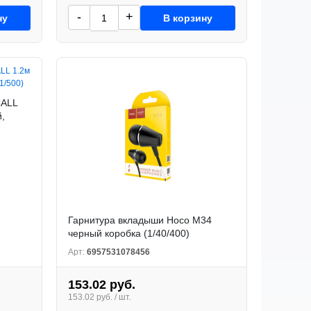
-
+
ну
В корзину
CALL
й,
Гарнитура вкладыши Hoco M34
черный коробка (1/40/400)
Арт:
6957531078456
153.02 руб.
153.02 руб. / шт.