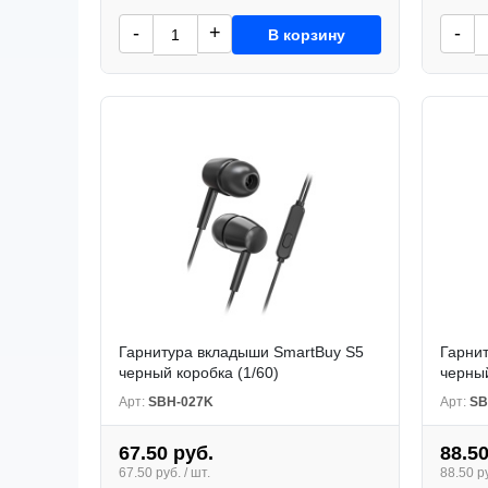
-
+
-
В корзину
Гарнитура вкладыши SmartBuy S5
Гарни
черный коробка (1/60)
черный
Арт:
SBH-027K
Арт:
SB
67.50 руб.
88.50
67.50 руб. / шт.
88.50 ру