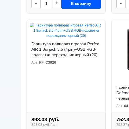
-
+
-
В корзину
Гарнитура полнораз игровая Perfeo
AIR 1.8м jack 3.5 (4pin)+USB RGB-
подсветка переходник черный (20)
Арт:
PF_C3926
Гарнит
Defend
черный
Арт:
64
893.03 руб.
752.
893.03 руб. / шт.
752.37 р