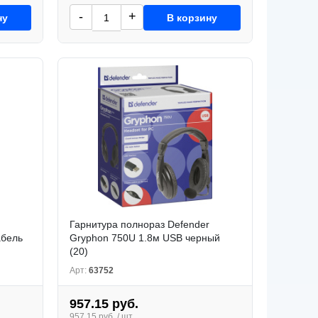
-
+
ну
В корзину
Гарнитура полнораз Defender
абель
Gryphon 750U 1.8м USB черный
(20)
Арт:
63752
957.15 руб.
957.15 руб. / шт.