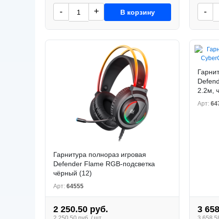
-
+
-
В корзину
Гарнит
Defend
2.2м, 
Арт:
64
Гарнитура полнораз игровая
Defender Flame RGB-подсветка
чёрный (12)
Арт:
64555
2 250.50 руб.
3 658
2 250.50 руб. / шт.
3 658.58