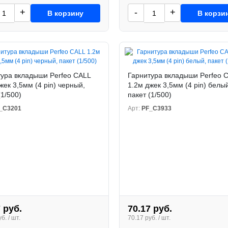
+
-
+
В корзину
В корзи
тура вкладыши Perfeo CALL
Гарнитура вкладыши Perfeo 
жек 3,5мм (4 pin) черный,
1.2м джек 3,5мм (4 pin) белы
(1/500)
пакет (1/500)
_C3201
Арт:
PF_C3933
 руб.
70.17 руб.
б. / шт.
70.17 руб. / шт.