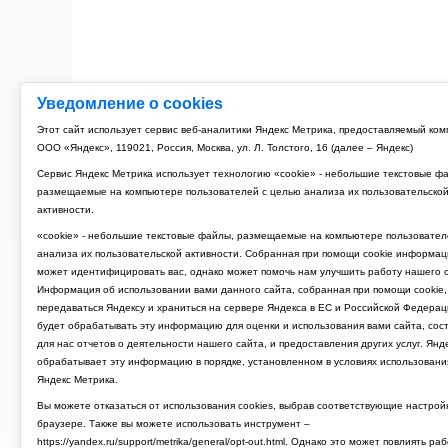
Уведомление о cookies
Этот сайт использует сервис веб-аналитики Яндекс Метрика, предоставляемый ко
ООО «Яндекс», 119021, Россия, Москва, ул. Л. Толстого, 16 (далее – Яндекс)
Сервис Яндекс Метрика использует технологию «cookie» - небольшие текстовые ф
размещаемые на компьютере пользователей с целью анализа их пользовательско
активности.
«cookie» - небольшие текстовые файлы, размещаемые на компьютере пользовател
анализа их пользовательской активности. Собранная при помощи cookie информац
может идентифицировать вас, однако может помочь нам улучшить работу нашего с
Информация об использовании вами данного сайта, собранная при помощи cookie,
передаваться Яндексу и храниться на сервере Яндекса в ЕС и Российской Федерац
будет обрабатывать эту информацию для оценки и использования вами сайта, сос
для нас отчетов о деятельности нашего сайта, и предоставления других услуг. Янд
обрабатывает эту информацию в порядке, установленном в условиях использовани
Яндекс Метрика.
Вы можете отказаться от использования cookies, выбрав соответствующие настрой
браузере. Также вы можете использовать инструмент –
https://yandex.ru/support/metrika/general/opt-out.html. Однако это может повлиять ра