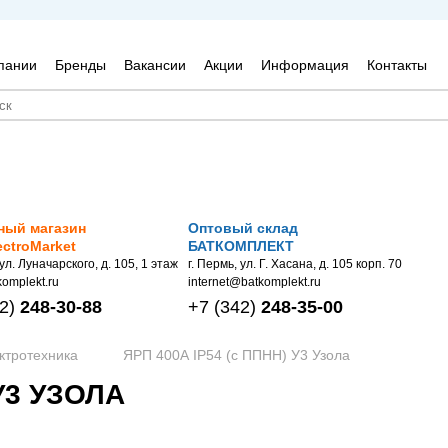
пании
Бренды
Вакансии
Акции
Информация
Контакты
ный магазин
Оптовый склад
ectroMarket
БАТКОМПЛЕКТ
 ул. Луначарского, д. 105, 1 этаж
г. Пермь, ул. Г. Хасана, д. 105 корп. 70
omplekt.ru
internet@batkomplekt.ru
2)
248-30-88
+7
(342)
248-35-00
ктротехника
ЯРП 400А IP54 (с ППНН) У3 Узола
 У3 УЗОЛА