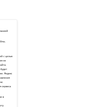
мпанией
айлы,
й
ей с целью
ия не
айта.
 будет
ии. Яндекс
тавления
екс
я сервиса
ки в
боту