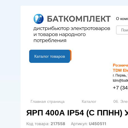
О ком
B2B портал
Каталог товаров
Рознич
TDM El
г. Пермь,
tdm@batk
+7
(34
Главная страница
Каталог
06. Эле
ЯРП 400А IP54 (С ППНН)
Код товара:
217558
Артикул:
U450511