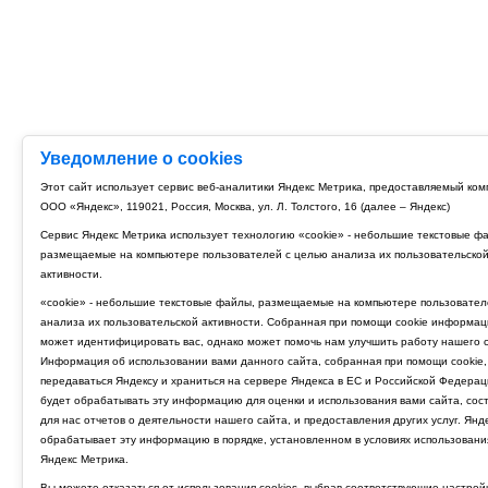
Уведомление о cookies
Этот сайт использует сервис веб-аналитики Яндекс Метрика, предоставляемый ко
ООО «Яндекс», 119021, Россия, Москва, ул. Л. Толстого, 16 (далее – Яндекс)
Сервис Яндекс Метрика использует технологию «cookie» - небольшие текстовые ф
размещаемые на компьютере пользователей с целью анализа их пользовательско
активности.
«cookie» - небольшие текстовые файлы, размещаемые на компьютере пользовател
анализа их пользовательской активности. Собранная при помощи cookie информац
может идентифицировать вас, однако может помочь нам улучшить работу нашего с
Информация об использовании вами данного сайта, собранная при помощи cookie,
передаваться Яндексу и храниться на сервере Яндекса в ЕС и Российской Федерац
будет обрабатывать эту информацию для оценки и использования вами сайта, сос
для нас отчетов о деятельности нашего сайта, и предоставления других услуг. Янд
обрабатывает эту информацию в порядке, установленном в условиях использовани
Яндекс Метрика.
Вы можете отказаться от использования cookies, выбрав соответствующие настрой