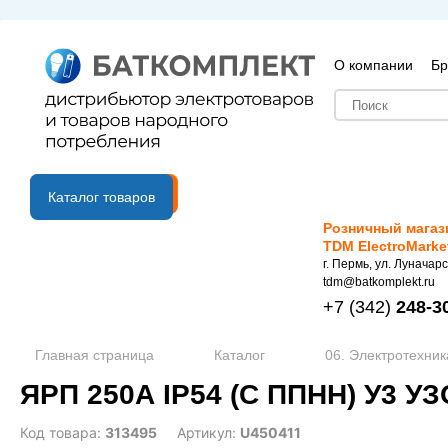
О компании
Бр
B2B портал
Каталог товаров
Розничный магаз
TDM ElectroMarke
г. Пермь, ул. Луначарс
tdm@batkomplekt.ru
+7
(342)
248-3
Главная страница
Каталог
06. Электротехник
ЯРП 250А IP54 (С ППНН) У3 У
Код товара:
313495
Артикул:
U450411