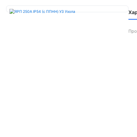
Ха
Про