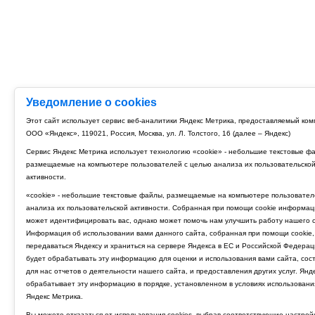
Уведомление о cookies
Этот сайт использует сервис веб-аналитики Яндекс Метрика, предоставляемый ко
ООО «Яндекс», 119021, Россия, Москва, ул. Л. Толстого, 16 (далее – Яндекс)
Сервис Яндекс Метрика использует технологию «cookie» - небольшие текстовые ф
размещаемые на компьютере пользователей с целью анализа их пользовательско
активности.
«cookie» - небольшие текстовые файлы, размещаемые на компьютере пользовател
анализа их пользовательской активности. Собранная при помощи cookie информац
может идентифицировать вас, однако может помочь нам улучшить работу нашего с
Информация об использовании вами данного сайта, собранная при помощи cookie,
передаваться Яндексу и храниться на сервере Яндекса в ЕС и Российской Федерац
будет обрабатывать эту информацию для оценки и использования вами сайта, сос
для нас отчетов о деятельности нашего сайта, и предоставления других услуг. Янд
обрабатывает эту информацию в порядке, установленном в условиях использовани
Яндекс Метрика.
Вы можете отказаться от использования cookies, выбрав соответствующие настрой