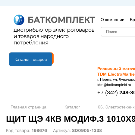
О компании
Бр
B2B портал
Каталог товаров
Розничный магаз
TDM ElectroMarke
г. Пермь, ул. Луначарс
tdm@batkomplekt.ru
+7
(342)
248-3
Главная страница
Каталог
06. Электротехник
ЩИТ ЩЭ 4КВ МОДИФ.3 1010
Код товара:
198676
Артикул:
SQ0905-1338