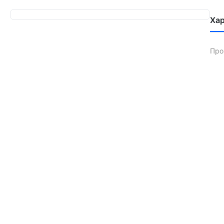
Ха
Про