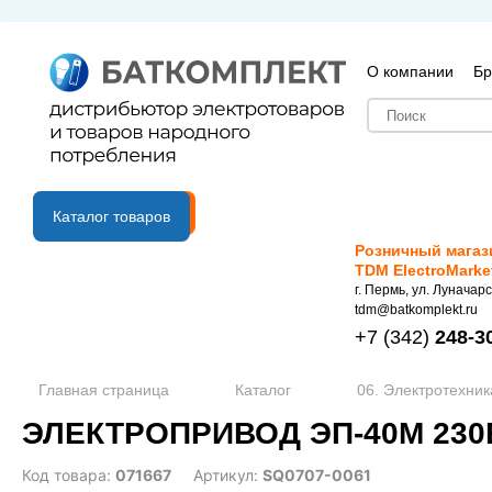
О компании
Бр
B2B портал
Каталог товаров
Розничный магаз
TDM ElectroMarke
г. Пермь, ул. Луначарс
tdm@batkomplekt.ru
+7
(342)
248-3
Главная страница
Каталог
06. Электротехник
ЭЛЕКТРОПРИВОД ЭП-40М 230
Код товара:
071667
Артикул:
SQ0707-0061