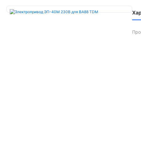
Ха
Про