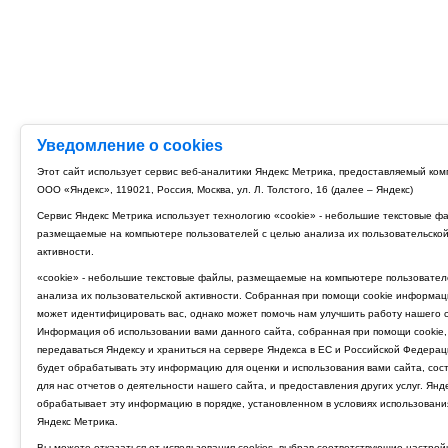
Уведомление о cookies
Этот сайт использует сервис веб-аналитики Яндекс Метрика, предоставляемый ко
ООО «Яндекс», 119021, Россия, Москва, ул. Л. Толстого, 16 (далее – Яндекс)
Сервис Яндекс Метрика использует технологию «cookie» - небольшие текстовые ф
размещаемые на компьютере пользователей с целью анализа их пользовательско
активности.
«cookie» - небольшие текстовые файлы, размещаемые на компьютере пользовател
анализа их пользовательской активности. Собранная при помощи cookie информац
может идентифицировать вас, однако может помочь нам улучшить работу нашего с
Информация об использовании вами данного сайта, собранная при помощи cookie,
передаваться Яндексу и храниться на сервере Яндекса в ЕС и Российской Федерац
будет обрабатывать эту информацию для оценки и использования вами сайта, сос
для нас отчетов о деятельности нашего сайта, и предоставления других услуг. Янд
обрабатывает эту информацию в порядке, установленном в условиях использовани
Яндекс Метрика.
Вы можете отказаться от использования cookies, выбрав соответствующие настрой