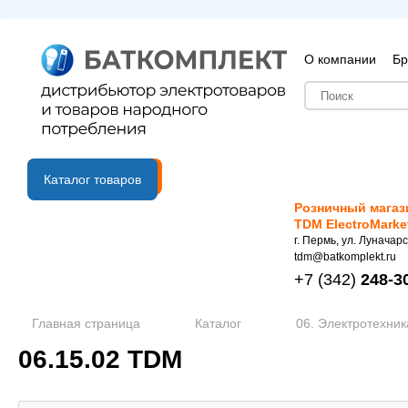
О компании
Бр
B2B портал
Каталог товаров
Розничный магаз
TDM ElectroMarke
г. Пермь, ул. Луначарс
tdm@batkomplekt.ru
+7
(342)
248-3
Главная страница
Каталог
06. Электротехник
06.15.02 TDM