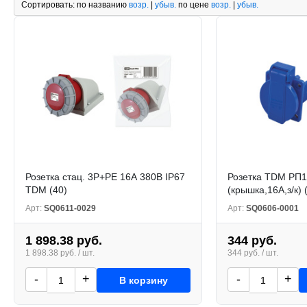
Сортировать:
по названию
возр.
|
убыв.
по цене
возр.
|
убыв.
Розетка стац. 3Р+РЕ 16А 380В IP67
Розетка TDM РП1
TDM (40)
(крышка,16А,з/к) 
Арт:
SQ0611-0029
Арт:
SQ0606-0001
1 898.38 руб.
344 руб.
1 898.38 руб. / шт.
344 руб. / шт.
-
+
-
+
В корзину