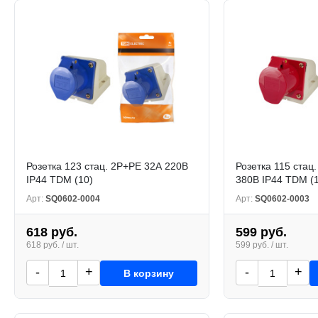
Розетка 123 стац. 2Р+РЕ 32А 220В
Розетка 115 стац
IP44 TDM (10)
380В IP44 TDM (
Арт:
SQ0602-0004
Арт:
SQ0602-0003
618 руб.
599 руб.
618 руб. / шт.
599 руб. / шт.
-
+
-
+
В корзину