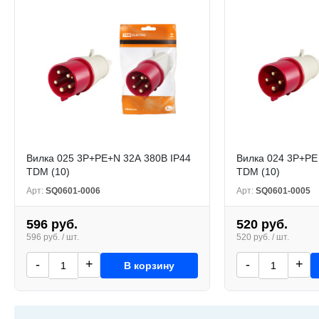
Вилка 025 3Р+РЕ+N 32А 380В IP44
Вилка 024 3Р+РЕ
TDM (10)
TDM (10)
Арт:
SQ0601-0006
Арт:
SQ0601-0005
596 руб.
520 руб.
596 руб. / шт.
520 руб. / шт.
-
+
-
+
В корзину