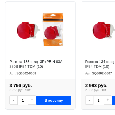
Розетка 135 стац. 3Р+РЕ-N 63А
Розетка 134 стац
380В IP54 TDM (10)
IP54 TDM (10)
Арт:
SQ0602-0008
Арт:
SQ0602-0007
3 756 руб.
2 983 руб.
3 756 руб. / шт.
2 983 руб. / шт.
-
+
-
+
В корзину