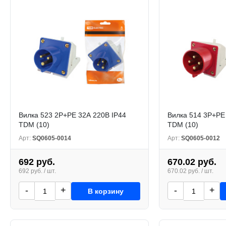
Вилка 523 2Р+РЕ 32А 220В IP44
Вилка 514 3Р+РЕ
TDM (10)
TDM (10)
Арт:
SQ0605-0014
Арт:
SQ0605-0012
692 руб.
670.02 руб.
692 руб. / шт.
670.02 руб. / шт.
-
+
-
+
В корзину